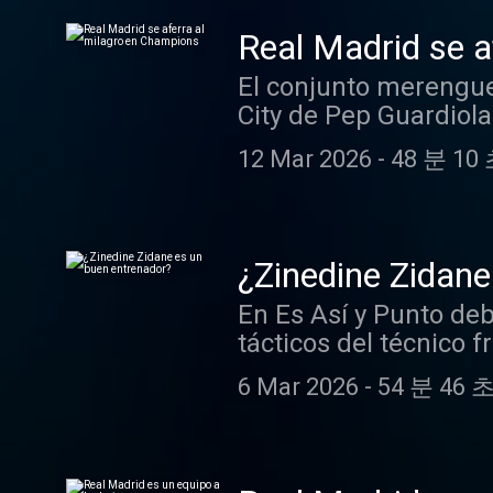
Real Madrid se a
El conjunto merengue
City de Pep Guardiola
podcastchoices.com/
12 Mar 2026
-
48 분 10
¿Zinedine Zidane
En Es Así y Punto deb
tácticos del técnico 
podcastchoices.com/
6 Mar 2026
-
54 분 46 