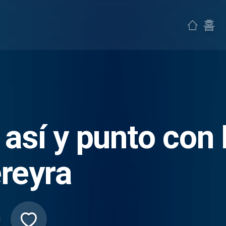
홈
 así y punto con
reyra