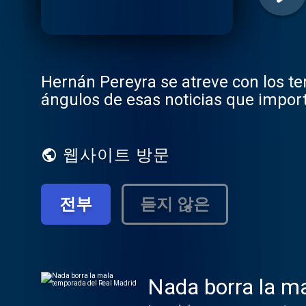
Hernán Pereyra se atreve con los t
ángulos de esas noticias que import
웹사이트 방문
전부
듣지 않은
Nada borra la m