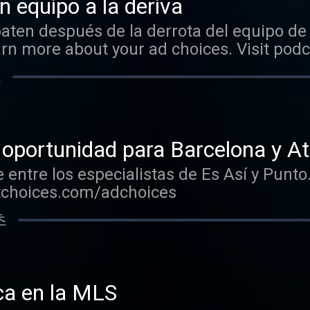
n equipo a la deriva
aten después de la derrota del equipo de 
arn more about your ad choices. Visit po
초
portunidad para Barcelona y Atl
 entre los especialistas de Es Así y Punt
stchoices.com/adchoices
초
ca en la MLS