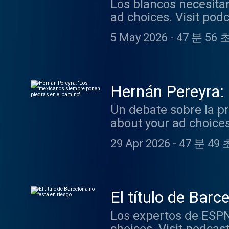
Los blancos necesita
ad choices. Visit po
5 May 2026
-
47 분 56 
Hernán Pereyra:
Un debate sobre la p
about your ad choice
29 Apr 2026
-
47 분 49 
El título de Barc
Los expertos de ESPN