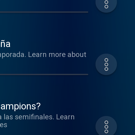
aña
emporada. Learn more about
hampions?
 las semifinales. Learn
ces