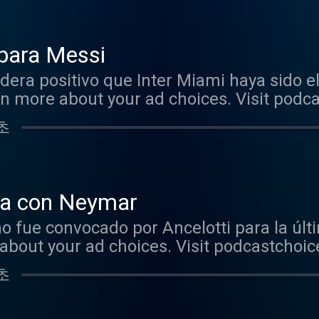
 para Messi
dera positivo que Inter Miami haya sido e
 more about your ad choices. Visit podc
 초
oca con Neymar
no fue convocado por Ancelotti para la últ
about your ad choices. Visit podcastchoi
 초