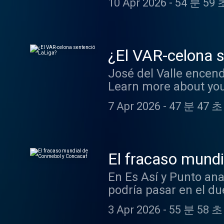
10 Apr 2026
-
54 분 59 
¿El VAR-celona 
José del Valle encend
Learn more about you
7 Apr 2026
-
47 분 47 초
El fracaso mund
En Es Así y Punto ana
podría pasar en el duelo Atlét
choices. Visit podca
3 Apr 2026
-
55 분 58 초