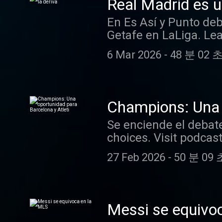
Real Madrid es u
En Es Así y Punto deb
Getafe en LaLiga. Le
6 Mar 2026
-
48 분 02 
Champions: Una o
Se enciende el debate
choices. Visit podca
27 Feb 2026
-
50 분 09 
Messi se equivo