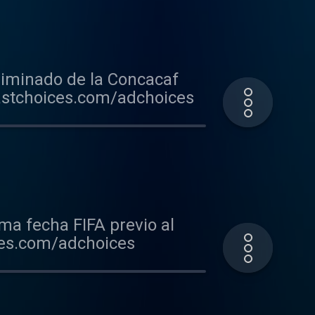
liminado de la Concacaf
astchoices.com/adchoices
ima fecha FIFA previo al
ces.com/adchoices