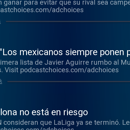
n ganar para evitar que su rival sea cam
dcastchoices.com/adchoices
초
 "Los mexicanos siempre ponen p
rimera lista de Javier Aguirre rumbo al M
s. Visit podcastchoices.com/adchoices
초
elona no está en riesgo
 consideran que LaLiga ya se terminó. L