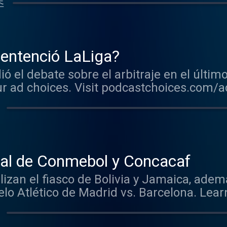
초
sentenció LaLiga?
ió el debate sobre el arbitraje en el últim
r ad choices. Visit podcastchoices.com/
ial de Conmebol y Concacaf
lizan el fiasco de Bolivia y Jamaica, ade
ico de Madrid vs. Barcelona. Learn more about your ad
stchoices.com/adchoices