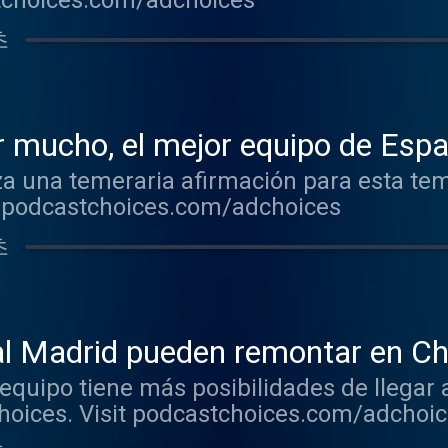
stchoices.com/adchoices
초
r mucho, el mejor equipo de Esp
nza una temeraria afirmación para esta t
it podcastchoices.com/adchoices
초
al Madrid pueden remontar en C
quipo tiene más posibilidades de llegar a
hoices. Visit podcastchoices.com/adchoi