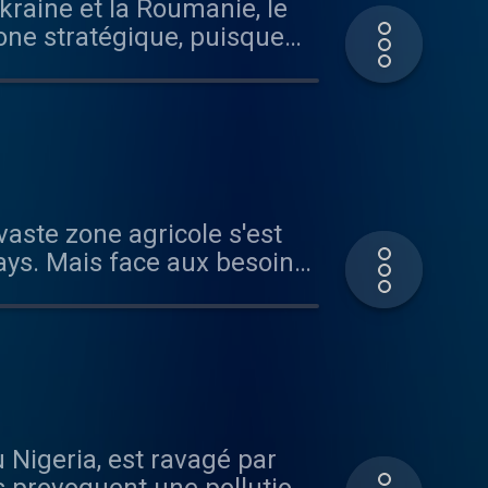
zone stratégique, puisque
tie de la production
ys. Mais face aux besoins
endre les activités agricoles
dio France