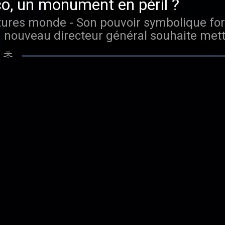
o, un monument en péril ?
n nouveau directeur général souhaite mett
ice des peuples alors que l'administration 
3 초
 mondialiste et pro-palestinienne. Vous aimez ce podcast
 épisodes sans limite, rendez-vous sur Ra
iste du trafic illicite
héologiques concerne toutes les régions 
ucturé autour de réseaux criminels, fragili
초
tous les épisodes sans
ur Radio France
 arabe, la nouvelle ère des gra