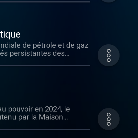
s aimez ce
ous sur Radio France
tique
tés persistantes des
eurs pour leur
utenu par la Maison
ion, le pétrole étatsunien
s aimez ce