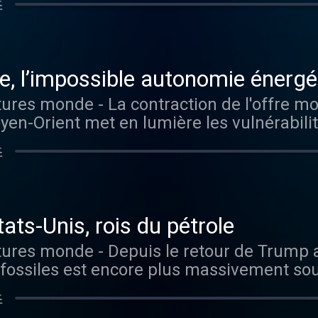
초
que le risque de tensions sociales augmente. Vou
r tous les épisodes sans limite, rendez-v
, l’impossible autonomie énergé
oyen-Orient met en lumière les vulnérabili
s, qui dépendent de fournisseurs extéri
초
 aimez ce podcast ? Pour écouter tous les
, rendez-vous sur Radio France
ats-Unis, rois du pétrole
 fossiles est encore plus massivement so
t. Utilisé comme un instrument de dominat
초
pris dans les dynamiques du marché mondial. Vou