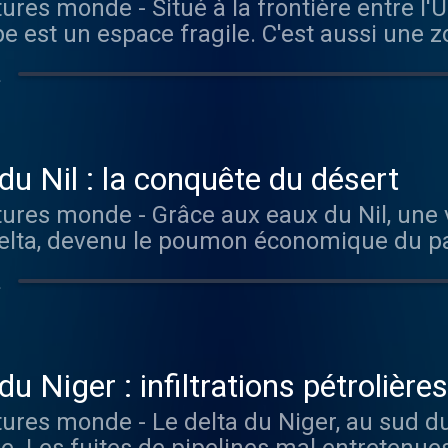
e est un espace fragile. C'est aussi une 
ts que sont acheminés et exportés une par
초
des sans
ur Radio France
du Nil : la conquête du désert
elta, devenu le poumon économique du pa
sante, les politiques actuelles visent à ét
초
 acheminant les eaux du fleuve. Vous aimez ce podcast ?
 épisodes sans limite, rendez-vous sur Ra
u Niger : infiltrations pétrolières