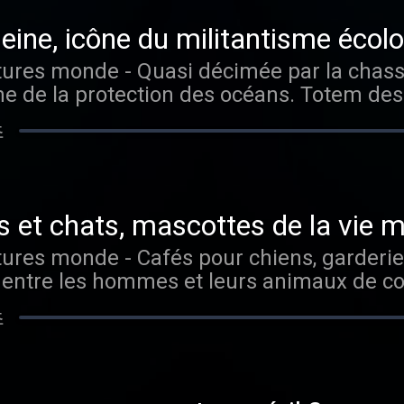
eine, icône du militantisme écol
e de la protection des océans. Totem d
cœur d'une bataille culturelle sur la mani
초
o France
 et chats, mascottes de la vie 
ts entre les hommes et leurs animaux de c
ans les évolutions juridiques autour de leur st
초
uter tous les épisodes sans limite, rende