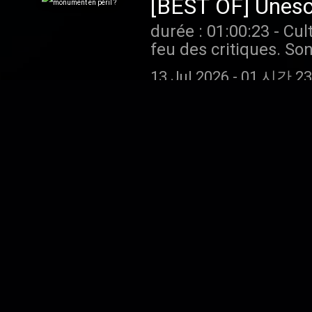
[BEST OF] Unesc
durée : 01:00:23 - Cultures monde - Son pouvoir symbolique fort place l'Unesco sous le
feu des critiques. So
Nations Unies au serv
13 Jul 2026
-
01 시간 2
la jugeant notamment "woke",
Pour écouter tous les
[BEST OF] Sur la p
durée : 00:58:07 - Cultures monde - Des détecteurs de métaux aux zones de guerre, le
pillage des sites arc
trafic multiforme, str
13 Jul 2026
-
58 분 07 
conservation du patrimoine. Vous aimez ce podcast ? Pour écouter 
limite, rendez-vous s
[BEST OF] Monde