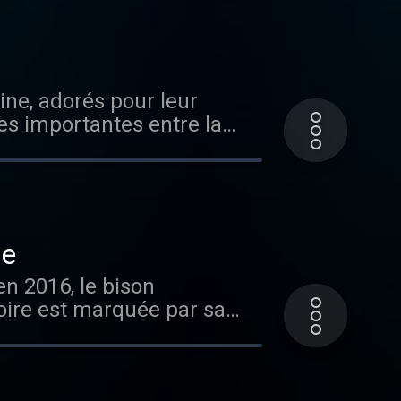
ous sur Radio France
es importantes entre la
ue
toire est marquée par sa
ers l'ouest. Vous
 rendez-vous sur Radio