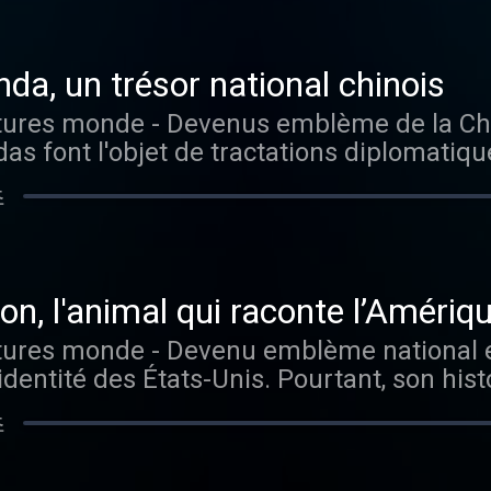
r tous les épisodes sans limite, rendez-v
da, un trésor national chinois
as font l'objet de tractations diplomatiqu
 épisodes sans
초
ur Radio France
on, l'animal qui raconte l’Amériq
identité des États-Unis. Pourtant, son his
du processus de colonisation et d'expansion v
초
ur écouter tous les épisodes sans limite,