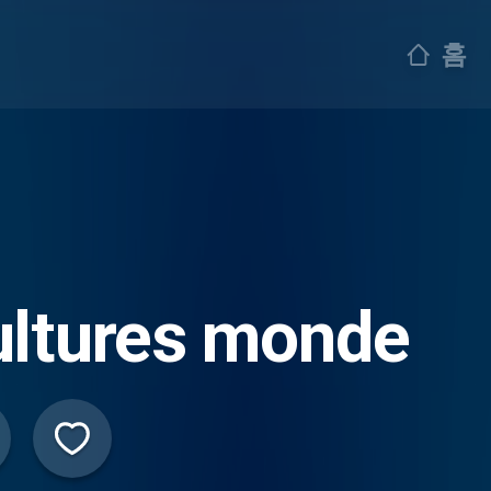
홈
ultures monde