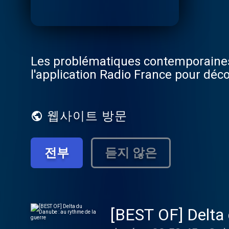
Les problématiques contemporaines
l'application Radio France pour déco
웹사이트 방문
전부
듣지 않은
[BEST OF] Delta 