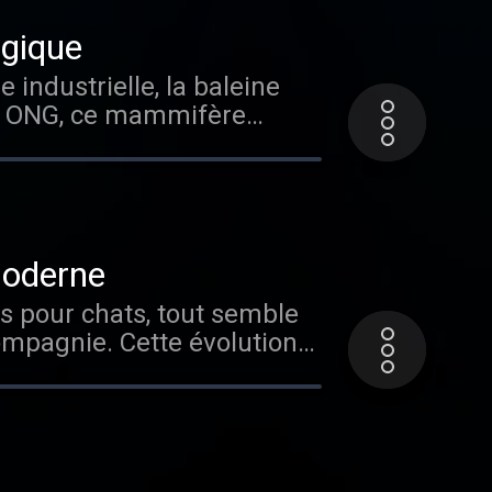
ogique
es ONG, ce mammifère
ère de considérer les
moderne
ompagnie. Cette évolution
atut. Vous aimez
z-vous sur Radio France