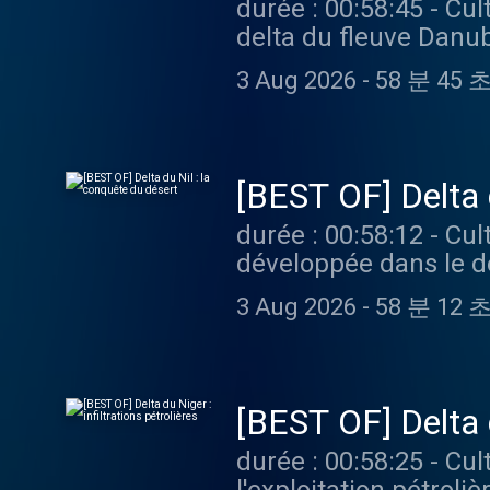
durée : 00:58:45 - Cultures monde - Situé à la frontière entre l'Ukraine et la Roumanie, le
delta du fleuve Danub
c’est grâce à ses por
3 Aug 2026
-
58 분 45 
céréalière ukrainienne. Vous aimez ce podcast ? Pour écouter tous les épiso
limite, rendez-vous s
[BEST OF] Delta 
durée : 00:58:12 - Cultures monde - Grâce aux eaux du Nil, une vaste zone agricole s'est
développée dans le d
d’une population crois
3 Aug 2026
-
58 분 12 
vers les zones désertiques en
Pour écouter tous les
[BEST OF] Delta d
durée : 00:58:25 - Cultures monde - Le delta du Niger, au sud du Nigeria, est ravagé par