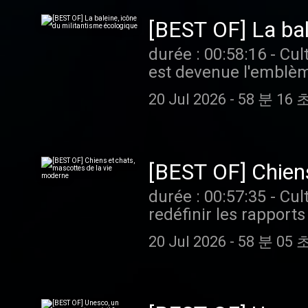
[BEST OF] La bal
durée : 00:58:16 - Cultures monde - Quasi décimée par la chasse industrielle, la baleine
est devenue l'emblèm
marin se retrouve au 
20 Jul 2026
-
58 분 16 
animaux sauvages. Vous aimez ce podcast ? Pour écouter tous les épisodes sans limite,
rendez-vous sur Radi
[BEST OF] Chiens
durée : 00:57:35 - Cultures monde - Cafés pour chiens, garderies pour chats, tout semble
redéfinir les rappor
se ressent même jusque d
20 Jul 2026
-
58 분 05 
ce podcast ? Pour éco