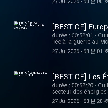
27 Jul 2026
-
58 분 08 
mesures d'urgence alors 
podcast ? Pour écoute
[BEST OF] Europe
durée : 00:58:01 - Cultures monde - La contraction de l'offre mondiale de pétrole et de gaz
liée à la guerre au M
économies européenne
27 Jul 2026
-
58 분 01 
approvisionnement en énergies fossiles. Vous
épisodes sans limite
[BEST OF] Les Ét
durée : 00:58:20 - Cultures monde - Depuis le retour de Trump au pouvoir en 2024, le
secteur des énergies
Blanche qu'auparavan
27 Jul 2026
-
58 분 20 
n'en demeure pas moins 