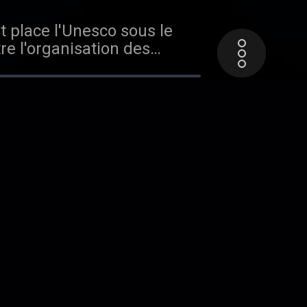
re l'organisation des
états-unienne s'en retire,
 ?
dio France
du monde et alimente un
sant toujours plus la
nds musées