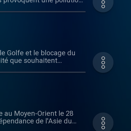
es provoquent une pollution
ernance locale et
ité que souhaitent
ndance à la rente des
 aimez ce
ous sur Radio France
 dépendance de l'Asie du
ernements prennent des