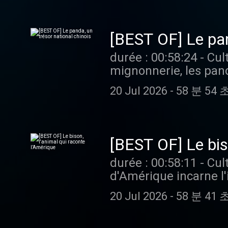
podcast ? Pour écoute
[BEST OF] Le pan
durée : 00:58:24 - Cultures monde - Devenus emblème de la Chine, adorés pour leur
mignonnerie, les pand
Chine et ses partenaires. Vous aimez ce podcast ? Pour écouter tous les
20 Jul 2026
-
58 분 54 
limite, rendez-vous s
[BEST OF] Le bis
durée : 00:58:11 - Cultures monde - Devenu emblème national en 2016, le bison
d'Amérique incarne l'
quasi-disparition lors 
20 Jul 2026
-
58 분 41 
aimez ce podcast ? Po
France