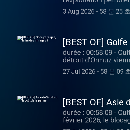
l'exploitation pétrol
massive, incitant les
3 Aug 2026
-
58 분 25 
l'irresponsabilité des compagnies pétroli
les épisodes sans lim
[BEST OF] Golfe 
durée : 00:58:09 - Cultures monde - Les frappes iraniennes sur le Golfe et le blocage du
détroit d'Ormuz vien
renvoyer les monarchi
27 Jul 2026
-
58 분 09 
hydrocarbures, malgré les
podcast ? Pour écoute
[BEST OF] Asie d
durée : 00:58:08 - Cultures monde - Depuis le début de la guerre au Moyen-Orient le 28
février 2026, le bloca
Sud-Est aux hydrocar