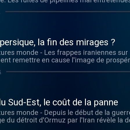
ière. Les fuites de pipelines mal entretenu
 populations à dénoncer la mauvaise gouv
초
ères. Vous aimez ce podcast ? Pour écouter tous
ite, rendez-vous sur Radio France
persique, la fin des mirages ?
nent remettre en cause l'image de prospér
es du Golfe, tout en soulignant leur dépe
초
 tentatives de diversification de l'économie. Vous
r tous les épisodes sans limite, rendez-v
u Sud-Est, le coût de la panne
ge du détroit d'Ormuz par l'Iran révèle la
bures du Golfe. Face à la crise, les gouv