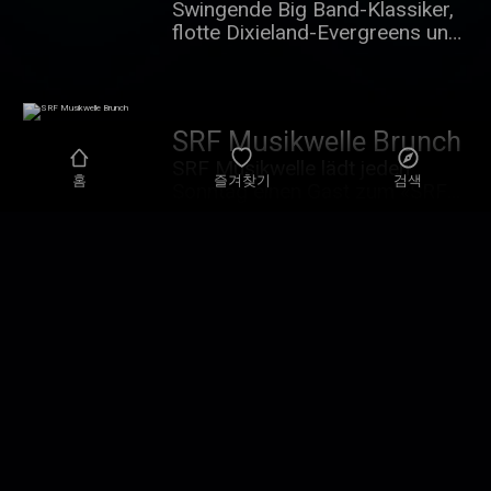
Swingende Big Band-Klassiker,
flotte Dixieland-Evergreens und
populäre Hits in jazzigen
Arrangements! Musik, die auch
in die Beine geht, interpretiert
von weltberühmten Formationen
SRF Musikwelle Brunch
und legendären
SRF Musikwelle lädt jeden
Instrumentalsolisten.
홈
즐겨찾기
검색
Sonntag einen Gast zum «SRF
Musikwelle Brunch» ein und
präsentiert eine Stunde lang
variantenreiche Musik. Die
Gäste erzählen Geschichten aus
ihrem Leben, was sie persönlich
und aktuell beschäftigt und
stellen ihre Lieblingsmusik vor.
Jeden Sonntag um 11:00 und
20:00 auf Radio SRF
Musikwelle.