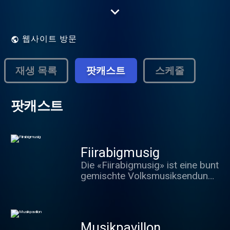
Schlagern und Tanzmusik. Radio SRF
Musikwelle sendet Nachrichten und
Informationssendungen aus der Radio SRF
1-Palette, ergänzt durch Ratgeber- und
웹사이트 방문
Servicethemen. Zu den Perlen des
publikumsnahen 24-Stunden-Programms
gehören Hörspiele aus dem Radioarchiv.
재생 목록
팟캐스트
스케줄
팟캐스트
Fiirabigmusig
Die «Fiirabigmusig» ist eine bunt
gemischte Volksmusiksendung
mit täglich wechselnden
Schwerpunkten: Montag
- Blasmusik Dienstag -
Ländlermusik Mittwoch -
Musikpavillon
«Lüpfig und müpfig» Schweizer