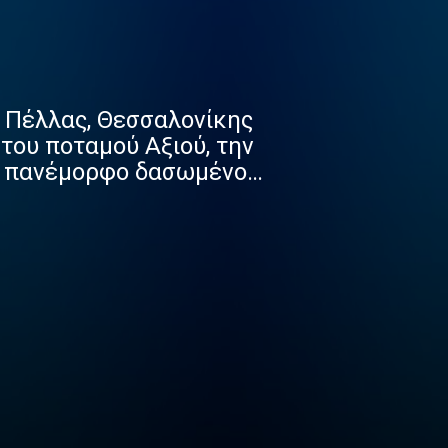
ς Πέλλας, Θεσσαλονίκης
του ποταμού Αξιού, την
το πανέμορφο δασωμένο
 λίμνη Δοϊράνη,
σπάνια είδη πουλιών και
ότητας από την εποχή
χουν δώσει σημαντικά