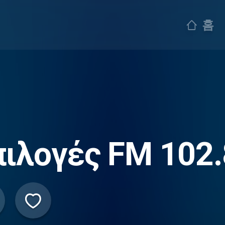
홈
πιλογές FM 102.