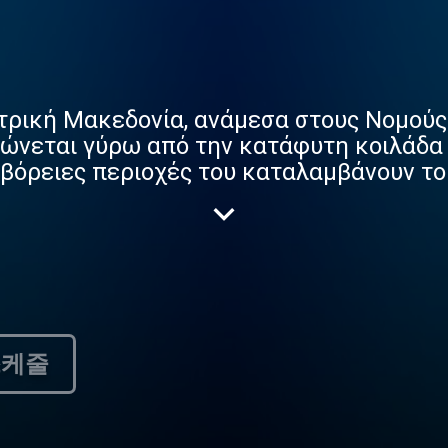
ντρική Μακεδονία, ανάμεσα στους Νομού
ώνεται γύρω από την κατάφυτη κοιλάδα 
αι βόρειες περιοχές του καταλαμβάνουν 
ικά τα Κρούσια, ενώ δυτικά και βόρεια η
ταυτόχρονα έναν πλούσιο υδροβιότοπο με 
αι ότι ήταν χώρος ανθρώπινης δραστηρι
τορικοί οικισμοί και διάσπαρτοι τάφοι έ
. χιλιετίας.
스케줄