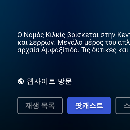
Ο Νομός Κιλκίς βρίσκεται στην Κε
και Σερρών. Μεγάλο μέρος του απλ
αρχαία Αμφαξίτιδα. Τις δυτικές κ
Πάικο και το Μπέλες, βορειοανατολ
αποτελεί, επίσης, ένα σύνορο και 
φυτών. Ολόκληρη η περιοχή φαίνετ
του Χαλκού και του Σιδήρου. Προϊσ
웹사이트 방문
ευρήματα από την εποχή της 2ης π.Χ
재생 목록
팟캐스트