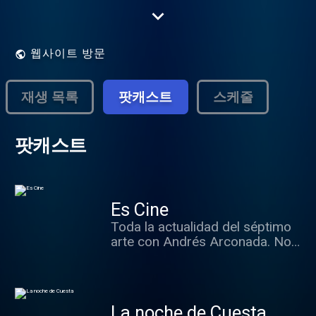
Herrero.
웹사이트 방문
재생 목록
팟캐스트
스케줄
팟캐스트
Es Cine
Toda la actualidad del séptimo
arte con Andrés Arconada. Nos
trae las mejores entrevistas a
los protagonistas del momento
y recomienda qué ver en el cine.
La noche de Cuesta