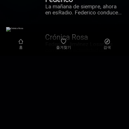
sentido del humor.
La mañana de siempre, ahora
en esRadio. Federico conduce
las mañanas con sus
colaboradores habituales.
Información y opinión.
Crónica Rosa
Federico Jiménez Losantos
홈
즐겨찾기
검색
comenta la actualidad del
mundo del corazón junto a
Isabel González y sus
colaboradores.
El Primer Palo
Juanma Rodríguez toma los
mandos de la noche en esRadio
en un programa deportivo
distinto con información y
mucha opinión.
Tirando a Fallar
Toda la actualidad del mundo