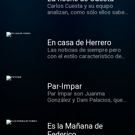
Carlos Cuesta y su equipo
analizan, como sólo ellos saben
hacerlo, todo lo ocurrido
durante la jornada... y lo que
está por ocurrir: claves,
investigación, voces y
En casa de Herrero
protagonistas de la actualidad.
Las noticias de siempre pero
con el estilo característico de
Luis Herrero y todo su equipo.
Nos aseguran información y
grandes dosis de
entretenimiento para las tardes
Par-Impar
de esRadio.
Par Impar son Juanma
González y Dani Palacios, que
comentan todas las películas,
series y otros aspectos de
cultura popular que se te
Es la Mañana de
puedan ocurrir. Todo con
invitados, música, y mucho
Federico