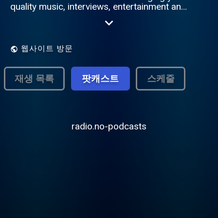
quality music, interviews, entertainment and
special interest shows made by local
people, featuring local people and for local
people. Everything. But local...
웹사이트 방문
재생 목록
팟캐스트
스케줄
radio.no-podcasts