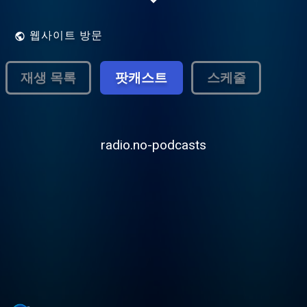
sorta di “colonna sonora” senza speaker in
diretta, con un palinsesto tutto musicale ed
una gestione totalmente computerizzata.
웹사이트 방문
재생 목록
팟캐스트
스케줄
radio.no-podcasts