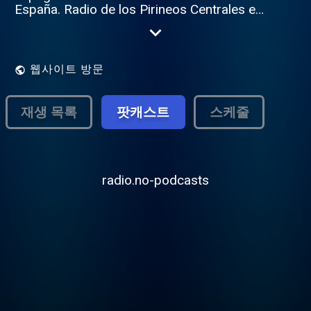
España. Radio de los Pirineos Centrales en
Francés, Castellano y Occitan. Barousse,
Comminges & Val d'Aran. Meteo - Agenda -
Informations - Informaciones Luchon -
Bossost - Vielha - Saint Bertrand de
웹사이트 방문
Comminges - Loures Barousse - Haute
Garonne - Hautes Pyrénées Contact :
https://www.pagesjaunes.fr/pros/54256312
재생 목록
팟캐스트
스케줄
"Une radio des Locales"
radio.no-podcasts