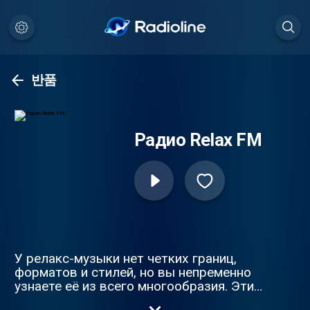
반품
Радио Relax FM
У релакс-музыки нет четких границ,
форматов и стилей, но вы непременно
узнаете её из всего многообразия. Эти
эмоции, настроение и звучание