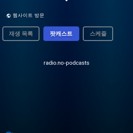
неповторимы. Настройся на спокойную
волну...
웹사이트 방문
재생 목록
팟캐스트
스케줄
radio.no-podcasts