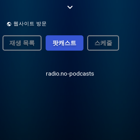
Καθιερώθηκε ως ο σταθμός που τολμά
και εντάσσει στο μουσικό του
πρόγραμμα, καλλιτέχνες και τραγούδια
που αμέσως γίνονται επιτυχίες!
웹사이트 방문
재생 목록
팟캐스트
스케줄
radio.no-podcasts