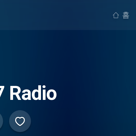
홈
7 Radio