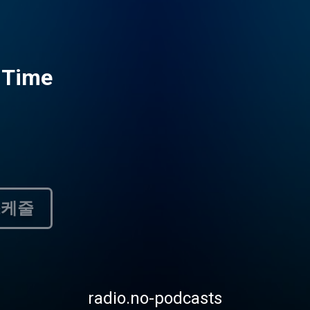
d Time
스케줄
radio.no-podcasts