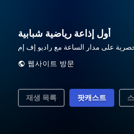
أول إذاعة رياضية شبابية
لحصرية على مدار الساعة مع راديو إف إم
웹사이트 방문
재생 목록
팟캐스트