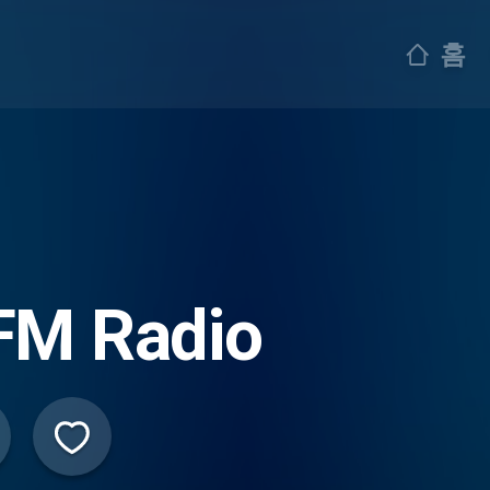
홈
FM Radio