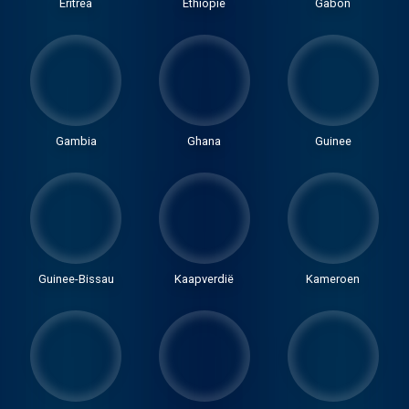
Eritrea
Ethiopië
Gabon
Gambia
Ghana
Guinee
Guinee-Bissau
Kaapverdië
Kameroen