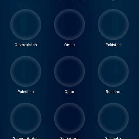
Oezbekistan
Oman
Pakistan
Palestina
Qatar
Rusland
Saoedi-Arabië
Singapore
Sri Lanka