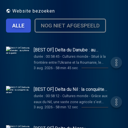
Website bezoeken
ALLE
NOG NIET AFGESPEELD
[BEST OF] Delta du Danube : au
rythme de la guerre
durée : 00:58:45 - Cultures monde - Situé à la
frontière entre l'Ukraine et la Roumanie, le
3 aug. 2026
-
58 min 45 sec
delta du fleuve Danube est un espace fragile.
C'est aussi une zone stratégique, puisque
c’est grâce à ses ports que sont acheminés
et exportés une partie de la production
[BEST OF] Delta du Nil : la conquête
céréalière ukrainienne. Vous aimez ce
du désert
durée : 00:58:12 - Cultures monde - Grâce aux
podcast ? Pour écouter tous les épisodes
eaux du Nil, une vaste zone agricole s'est
sans limite, rendez-vous sur Radio France
3 aug. 2026
-
58 min 12 sec
développée dans le delta, devenu le poumon
économique du pays. Mais face aux besoins
d’une population croissante, les politiques
actuelles visent à étendre les activités