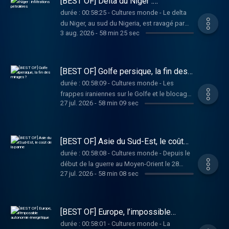
[BEST OF] Delta du Niger :
agricoles vers les zones désertiques en
infiltrations pétrolières
durée : 00:58:25 - Cultures monde - Le delta
acheminant les eaux du fleuve. Vous aimez
du Niger, au sud du Nigeria, est ravagé par
ce podcast ? Pour écouter tous les épisodes
3 aug. 2026
-
58 min 25 sec
l'exploitation pétrolière. Les fuites de
sans limite, rendez-vous sur Radio France
pipelines mal entretenues provoquent une
pollution massive, incitant les populations à
dénoncer la mauvaise gouvernance locale et
[BEST OF] Golfe persique, la fin des
l'irresponsabilité des compagnies
mirages ?
durée : 00:58:09 - Cultures monde - Les
pétrolières. Vous aimez ce podcast ? Pour
frappes iraniennes sur le Golfe et le blocage
écouter tous les épisodes sans limite,
27 jul. 2026
-
58 min 09 sec
du détroit d'Ormuz viennent remettre en
rendez-vous sur Radio France
cause l'image de prospérité que souhaitent
renvoyer les monarchies du Golfe, tout en
soulignant leur dépendance à la rente des
[BEST OF] Asie du Sud-Est, le coût
hydrocarbures, malgré les tentatives de
de la panne
durée : 00:58:08 - Cultures monde - Depuis le
diversification de l'économie. Vous aimez ce
début de la guerre au Moyen-Orient le 28
podcast ? Pour écouter tous les épisodes
27 jul. 2026
-
58 min 08 sec
février 2026, le blocage du détroit d'Ormuz
sans limite, rendez-vous sur Radio France
par l'Iran révèle la dépendance de l'Asie du
Sud-Est aux hydrocarbures du Golfe. Face à
la crise, les gouvernements prennent des
[BEST OF] Europe, l’impossible
mesures d'urgence alors que le risque de
autonomie énergétique
durée : 00:58:01 - Cultures monde - La
tensions sociales augmente. Vous aimez ce