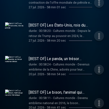
contraction de l'offre mondiale de pétrole et
podcast ? Pour écouter tous les épisodes
27 jul. 2026
-
58 min 01 sec
de gaz liée à la guerre au Moyen-Orient met
sans limite, rendez-vous sur Radio France
en lumière les vulnérabilités persistantes des
économies européennes, qui dépendent de
fournisseurs extérieurs pour leur
[BEST OF] Les États-Unis, rois du
approvisionnement en énergies fossiles.
pétrole
durée : 00:58:20 - Cultures monde - Depuis le
Vous aimez ce podcast ? Pour écouter tous
retour de Trump au pouvoir en 2024, le
les épisodes sans limite, rendez-vous sur
27 jul. 2026
-
58 min 20 sec
secteur des énergies fossiles est encore
Radio France
plus massivement soutenu par la Maison
Blanche qu'auparavant. Utilisé comme un
instrument de domination, le pétrole
[BEST OF] Le panda, un trésor
étatsunien n'en demeure pas moins pris dans
national chinois
durée : 00:58:24 - Cultures monde - Devenus
les dynamiques du marché mondial. Vous
emblème de la Chine, adorés pour leur
aimez ce podcast ? Pour écouter tous les
20 jul. 2026
-
58 min 54 sec
mignonnerie, les pandas font l'objet de
épisodes sans limite, rendez-vous sur Radio
tractations diplomatiques importantes entre
France
la Chine et ses partenaires. Vous aimez ce
podcast ? Pour écouter tous les épisodes
[BEST OF] Le bison, l'animal qui
sans limite, rendez-vous sur Radio France
raconte l’Amérique
durée : 00:58:11 - Cultures monde - Devenu
emblème national en 2016, le bison
20 jul. 2026
-
58 min 41 sec
d'Amérique incarne l'identité des États-Unis.