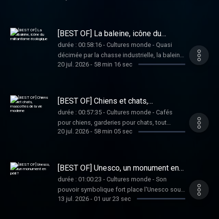
Pourtant, son histoire est marquée par sa
quasi-disparition lors du processus de
colonisation et d'expansion vers l'ouest.
[BEST OF] La baleine, icône du
Vous aimez ce podcast ? Pour écouter tous
militantisme écologique
durée : 00:58:16 - Cultures monde - Quasi
les épisodes sans limite, rendez-vous sur
décimée par la chasse industrielle, la baleine
Radio France
20 jul. 2026
-
58 min 16 sec
est devenue l'emblème de la protection des
océans. Totem des ONG, ce mammifère
marin se retrouve au cœur d'une bataille
culturelle sur la manière de considérer les
[BEST OF] Chiens et chats,
animaux sauvages. Vous aimez ce podcast ?
mascottes de la vie moderne
durée : 00:57:35 - Cultures monde - Cafés
Pour écouter tous les épisodes sans limite,
pour chiens, garderies pour chats, tout
rendez-vous sur Radio France
20 jul. 2026
-
58 min 05 sec
semble redéfinir les rapports entre les
hommes et leurs animaux de compagnie.
Cette évolution se ressent même jusque
dans les évolutions juridiques autour de leur
[BEST OF] Unesco, un monument en
statut. Vous aimez ce podcast ? Pour écouter
péril ?
durée : 01:00:23 - Cultures monde - Son
tous les épisodes sans limite, rendez-vous
pouvoir symbolique fort place l'Unesco sous
sur Radio France
13 jul. 2026
-
01 uur 23 sec
le feu des critiques. Son nouveau directeur
général souhaite mettre l'organisation des