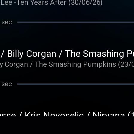
 Lee -Ten Years After (30/06/26)
 sec
 / Billy Corgan / The Smashing
illy Corgan / The Smashing Pumpkins (23/
 sec
sse / Kris Novoselic / Nirvana 
 Kris Novoselic / Nirvana (16/06/26)