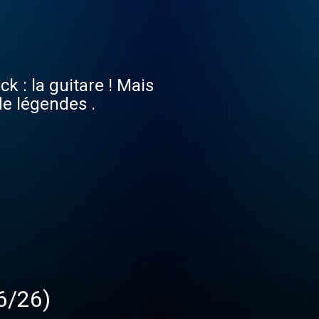
k : la guitare ! Mais
de légendes .
06/26)