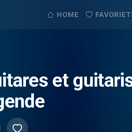
HOME
FAVORIET
itares et guitari
gende