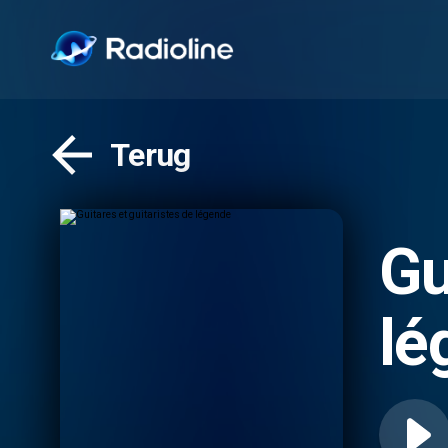
Terug
Gu
lé