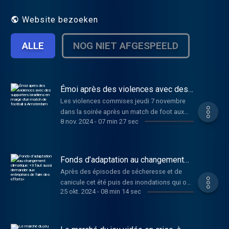
cette émission sur RFI SAVOIRS =
http://savoirs.rfi.fr/
Website bezoeken
ALLE
NOG NIET AFGESPEELD
Émoi après des violences avec des
supporters israéliens en marge d'un
Les violences commises jeudi 7 novembre
match de football à Amsterdam
dans la soirée après un match de foot aux
8 nov. 2024
-
07 min 27 sec
Pays-Bas font beaucoup réagir. Les
gouvernements néerlandais et israélien ont
dénoncé des violences « antisémites »
contre des supporters du Maccabi Tel-Aviv
Fonds d’adaptation au changement
en marge du match contre l'Ajax Amsterdam.
climatique: «Il faut aussi demander
Après des épisodes de sécheresse et de
aux entreprises de faire des efforts»
Benyamin Netanyahu, le Premier ministre
canicule cet été puis des inondations qui ont
israélien, a aussitôt annoncé l'envoi d'avions
25 okt. 2024
-
08 min 14 sec
entraîné d'importants dégâts en France,
pour évacuer les citoyens israéliens présents
notamment dans le Sud-Est la semaine
dans la capitale néerlandaise. Kévin
dernière, le Premier ministre présente ce
Veyssière, fondateur du site FC Geopolitics,
vendredi 25 octobre, le troisième plan