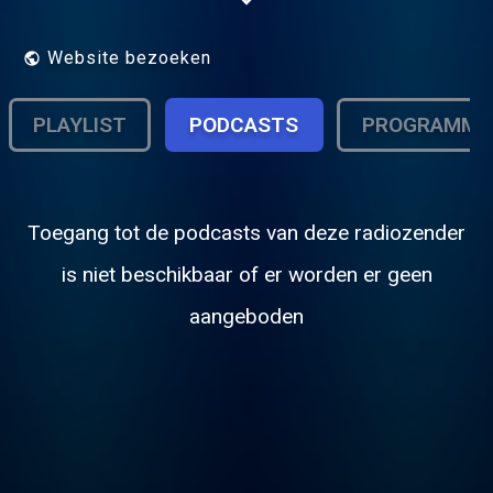
run, educational, freeform,
college/community, terrestrial/Internet
radio!
Website bezoeken
PLAYLIST
PODCASTS
PROGRAMMA
Toegang tot de podcasts van deze radiozender
is niet beschikbaar of er worden er geen
aangeboden