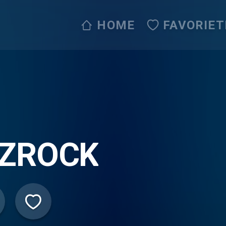
HOME
FAVORIET
IZROCK