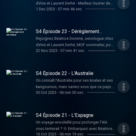
dVine et Laurent Derhé - Meilleur Ouvrier de
alliances qui ravissent nos papilles. Vin
1 Dec 2023
-
07 min 46 sec
France Sommelier, pour explorer les trésors
rouge ou vin blanc, quel est le meilleur
du Beaujolais au-delà du Beaujolais Nouveau
compagnon pour le fromage ? Hébergé par
! 🍇✨ Découvrez des appellations
Ausha. Visitez ausha.co/politique-de-
renommées telles que Morgon, Juliénas ou
S4 Épisode 23 - Dérèglement
confidentialite pour plus d'informations.
encore Brouilly, qui témoignent de la diversité
climatique
Rejoignez Béatrice Dominé, oenologue chez
et de l'excellence des vins de cette région.
dVine et Laurent Derhé, MOF sommelier, pour
Hébergé par Ausha. Visitez
22 Nov 2023
-
07 min 41 sec
explorer les défis posés par les
ausha.co/politique-de-confidentialite pour
changements climatiques aux vignobles ! 🌍
plus d'informations.
De la grêle aux gelées tardives en passant
par les épisodes de canicule, découvrez
S4 Épisode 22 - L'Australie
comment les vignobles s'adaptent. Devrions-
On connaît l'Australie pour ses koalas et ses
nous modifier l'encépagement ? Cliquez sur
kangourous, mais saviez-vous que ce pays
le lien en story pour découvrir les impacts sur
30 Oct 2023
-
06 min 30 sec
possède également une histoire fascinante
le monde viticole ! 🍇 Hébergé par Ausha.
en matière de vin ? Dans ce nouvel épisode,
Visitez ausha.co/politique-de-confidentialite
explorez l'univers des vins australiens avec
pour plus d'informations.
Béatrice Dominé, oenologue chez dVine et
S4 Épisode 21 - L'Espagne
Laurent Derhé - Meilleur Ouvrier de France
Un voyage ensoleillé pour prolonger l'été
Sommelier. Laissez-vous emporter par les
vous tenterait ? 🌞 Embarquez avec Béatrice
arômes exotiques et les saveurs uniques de
16 Oct 2023
-
06 min 19 sec
Dominé, notre experte œnologue, et Laurent