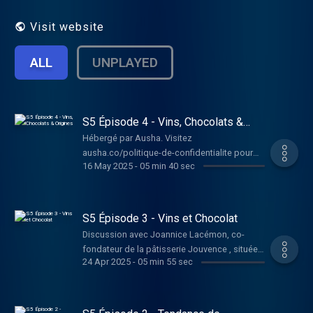
Visit website
ALL
UNPLAYED
S5 Épisode 4 - Vins, Chocolats &
Origines
Hébergé par Ausha. Visitez
ausha.co/politique-de-confidentialite pour
16 May 2025
-
05 min 40 sec
plus d'informations.
S5 Épisode 3 - Vins et Chocolat
Discussion avec Joannice Lacémon, co-
fondateur de la pâtisserie Jouvence , située à
24 Apr 2025
-
05 min 55 sec
Bordeaux, afin de comparer l'univers du
chocolat et celui du vin. Hébergé par Ausha.
Visitez ausha.co/politique-de-confidentialite
pour plus d'informations.