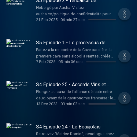
S5 Épisode 2 - Tendance de
consommation
Hébergé par Ausha. Visitez
ausha.co/politique-de-confidentialite pour
21 Feb 2025
-
06 min 27 sec
plus d'informations.
S5 Épisode 1 - Le processus de
désalcoolisation
Partez à la rencontre de la Cave parallèle , la
première cave sans alcool à Nantes, créée
7 Feb 2025
-
05 min 36 sec
par Jérome Cuny . Hébergé par Ausha.
Visitez ausha.co/politique-de-confidentialite
pour plus d'informations.
S4 Épisode 25 - Accords Vins et
Fromages
Plongez au cœur de l'alliance délicate entre
deux joyaux de la gastronomie française : le
13 Dec 2023
-
09 min 02 sec
vin et le fromage. La tradition veut qu'on
accorde souvent ces deux délices, mais est-
ce vraiment une bonne idée ?
@beatricedomine, oenologue chez dVine et
S4 Épisode 24 - Le Beaujolais
@laurentderhe, Meilleur Ouvrier de France
Retrouvez Béatrice Dominé, oenologue chez
sommelier, vous dévoilent les secrets de ces