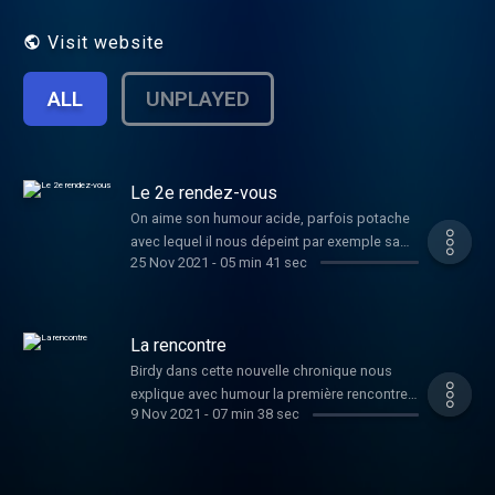
Visit website
ALL
UNPLAYED
Le 2e rendez-vous
On aime son humour acide, parfois potache
avec lequel il nous dépeint par exemple sa
25 Nov 2021
-
05 min 41 sec
rencontre avec sa compagne ou ici son 2e
rendez-vous. Toujours beaucoup
d'autodérision derrière ce cœur tendre Bon,
on vous laisse écouter. Allez, Bisous!
La rencontre
Birdy dans cette nouvelle chronique nous
explique avec humour la première rencontre
9 Nov 2021
-
07 min 38 sec
avec sa compagne