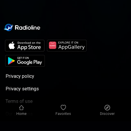
et découvertes, liées au bien-être du bébé.
Chaque épisode vous fait découvrir une
nouvelle approche, qui met le plaisir de bébé
au cœur de la démarche : massage pour
bébé, bébé nageur, communication par les
signes… Imaginé par et pour des parents, ce
podcast est une réelle odyssée du bonheur
aux côtés de Babybio, explorateur du plaisir
des tout-petits. Retrouvez les trois premiers
épisodes le 18 novembre sur toutes vos
plateformes ! Hébergé par Acast. Visitez
acast.com/privacy pour plus d'informations.
Privacy policy
Privacy settings
Terms of use
Our solutions
Home
Favorites
Discover
Contact