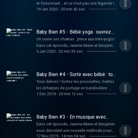
et foisonnant... et ce n'est pas une légende !
bébés qui s'y sentiront comme des poissons
19 Jan 2020
-
20 min 42 sec
Préparez votre plus belle voix suave : Jeanne-
dans l'eau, à condition de respecter
Marie et Benjamin sont partis à la recherche
quelques règles de base. Prêts à embarquer
d’astuces essentielles pour captiver et
? Hébergé par Acast. Visitez
embarquer bébé dans l’imaginaire des
Baby Bien #5 - Bébé yoga : ouvrez
acast.com/privacy pour plus d'informations.
contes. Alors on remet les conteurs à zéro,
vos baby chakras
On ouvre ses chakras : place aux mini-yogis !
prêt à partager un moment de plaisir avec
Dans cet épisode, Jeanne-Marie et Benjamin
bébé ? Hébergé par Acast. Visitez
5 Jan 2020
-
22 min 33 sec
déroulent le tapis à leurs petites tribus et
acast.com/privacy pour plus d'informations.
partent à la découverte du bébé yoga. Mais
pas question d'enchaîner les salutations au
soleil avec bébé dans les bras : on vous
Baby Bien #4 - Sortir avec bébé : tout
donne toutes les astuces pour vous y mettre
le monde en vadrouille !
Tous dehors ! Sortez les poussettes, mettez
en toute sérénité ! Prêt pour un voyage zen ?
les écharpes de portage en bandoulière :
Hébergé par Acast. Visitez
1 Dec 2019
-
20 min 12 sec
dans cet épisode, Jeanne-Marie et Benjamin
acast.com/privacy pour plus d'informations.
vous invitent à sortir avec bébé. Nos deux
baroudeurs du bien-être de bébé vous ont
déniché la crème de la crème des activités
Baby Bien #3 - En musique avec
entre (tout) petits et grands. Alors, on se met
bébé : concerto en areuh mineur
Dans cet épisode, Jeanne-Marie et Benjamin
en route ? Hébergé par Acast. Visitez
vous dévoilent une nouvelle méthode pour
acast.com/privacy pour plus d'informations.
17 Nov 2019
-
14 min 04 sec
éveiller bébé en douceur : la musique.