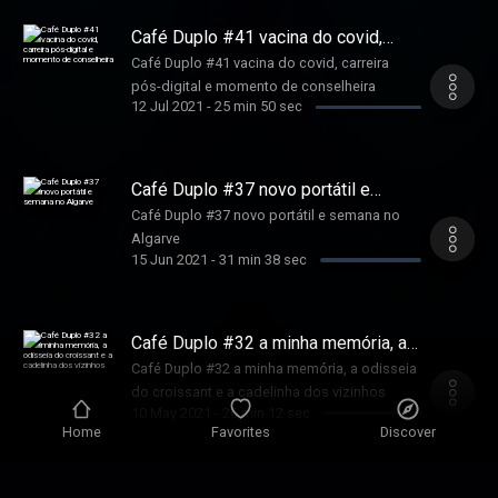
Café Duplo #41 vacina do covid,
carreira pós-digital e momento de
Café Duplo #41 vacina do covid, carreira
conselheira
pós-digital e momento de conselheira
12 Jul 2021
-
25 min 50 sec
Café Duplo #37 novo portátil e
semana no Algarve
Café Duplo #37 novo portátil e semana no
Algarve
15 Jun 2021
-
31 min 38 sec
Café Duplo #32 a minha memória, a
odisseia do croissant e a cadelinha
Café Duplo #32 a minha memória, a odisseia
dos vizinhos
do croissant e a cadelinha dos vizinhos
10 May 2021
-
26 min 12 sec
Home
Favorites
Discover
Café Duplo #29 decor da casa nova,