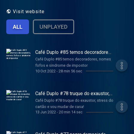
Visit website
ALL
UNPLAYED
Café Duplo #85 temos decoradores,
nomes fofos e sindrome de
Café Duplo #85 temos decoradores, nomes
impostor
fofos e sindrome de impostor
10 Oct 2022
-
28 min 56 sec
Café Duplo #78 truque do exaustor,
stress do cartão e vou mudar de
Café Duplo #78 truque do exaustor, stress do
casa!
cartão e vou mudar de casa!
13 Jun 2022
-
20 min 14 sec