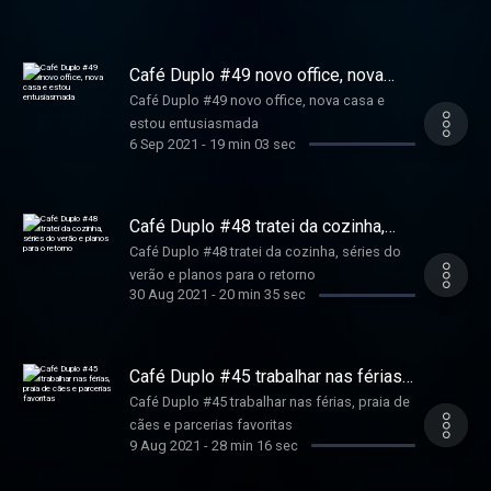
Café Duplo #49 novo office, nova
casa e estou entusiasmada
Café Duplo #49 novo office, nova casa e
estou entusiasmada
6 Sep 2021
-
19 min 03 sec
Café Duplo #48 tratei da cozinha,
séries do verão e planos para o
Café Duplo #48 tratei da cozinha, séries do
retorno
verão e planos para o retorno
30 Aug 2021
-
20 min 35 sec
Café Duplo #45 trabalhar nas férias,
praia de cães e parcerias favoritas
Café Duplo #45 trabalhar nas férias, praia de
cães e parcerias favoritas
9 Aug 2021
-
28 min 16 sec