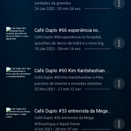
verdades da gravidez
24 Jan 2022
-
32 min 26 sec
Café Duplo #66 experiência no
hospital, questões de decor de bebé
Café Duplo #66 experiência no hospital,
e o novo big brother
questões de decor de bebé e o novo big
10 Jan 2022
-
28 min 16 sec
brother
Café Duplo #60 Kim Kardshashian e
Pete, pacotes de internet e moradas
Café Duplo #60 Kim Kardshashian e Pete,
irritantes
pacotes de internet e moradas irritantes
22 Nov 2021
-
27 min 12 sec
Café Duplo #53 entrevista da Mega,
#chouchguy e Squid Game
Café Duplo #53 entrevista da Mega,
#chouchguy e Squid Game
4 Oct 2021
-
28 min 07 sec