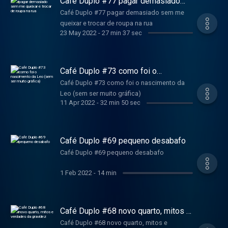
Café Duplo #77 pagar demasiado
sem me queixar e trocar de roupa na
Café Duplo #77 pagar demasiado sem me
rua
queixar e trocar de roupa na rua
23 May 2022
-
27 min 37 sec
Café Duplo #73 como foi o
nascimento da Leo (sem ser muito
Café Duplo #73 como foi o nascimento da
gráfica)
Leo (sem ser muito gráfica)
11 Apr 2022
-
32 min 50 sec
Café Duplo #69 pequeno desabafo
Café Duplo #69 pequeno desabafo
1 Feb 2022
-
14 min
Café Duplo #68 novo quarto, mitos e
verdades da gravidez
Café Duplo #68 novo quarto, mitos e