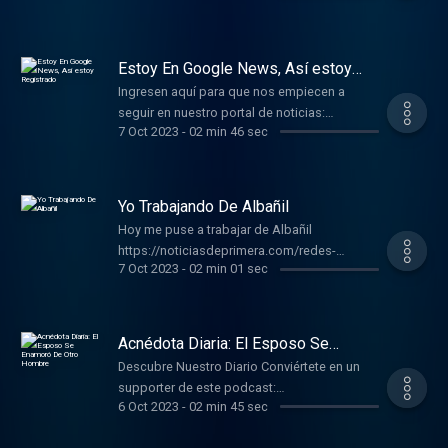
un supporter de este podcast:
https://www.spreaker.com/podcast/comedia-
divertida--5806312/support .
Estoy En Google News, Así estoy
Registrado
Ingresen aquí para que nos empiecen a
seguir en nuestro portal de noticias:
7 Oct 2023
-
02 min 46 sec
https://bit.ly/3RLWryT Conviértete en un
supporter de este podcast:
https://www.spreaker.com/podcast/comedia-
divertida--5806312/support .
Yo Trabajando De Albañil
Hoy me puse a trabajar de Albañil
https://noticiasdeprimera.com/redes-
7 Oct 2023
-
02 min 01 sec
sociales/como-monetizar-tiktok/ Conviértete
en un supporter de este podcast:
https://www.spreaker.com/podcast/comedia-
divertida--5806312/support .
Acnédota Diaria: El Esposo Se
Enamoró De Otro Hombre
Descubre Nuestro Diario Conviértete en un
supporter de este podcast:
6 Oct 2023
-
02 min 45 sec
https://www.spreaker.com/podcast/comedia-
divertida--5806312/support .