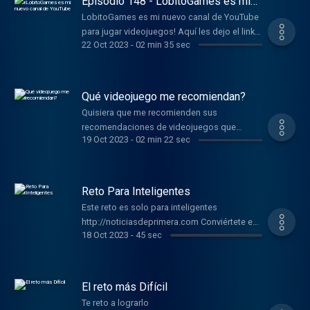
Episodio 148 - LobitoGames es mi
nuevo canal de YouTube
LobitoGames es mi nuevo canal de YouTube
para jugar videojuegos! Aquí les dejo el link:
22 Oct 2023
-
02 min 35 sec
https://youtu.be/zSCVAlkDs80?s...
Conviértete en un supporter de este podcast:
https://www.spreaker.com/podcast/comedia-
divertida--5806312/support .
Qué videojuego me recomiendan?
Quisiera que me recomienden sus
recomendaciones de videojuegos que
19 Oct 2023
-
02 min 22 sec
ustedes juegan o cuál les gustaría verme
jugar, presionen este link para leer sus
recomendaciones
https://youtube.com/@lobitoisaias?
Reto Para Inteligentes
si=3egEr22t0zSZdW9h Conviértete en un
Este reto es solo para inteligentes
supporter de este podcast:
http://noticiasdeprimera.com Conviértete en
https://www.spreaker.com/podcast/comedia-
18 Oct 2023
-
45 sec
un supporter de este podcast:
divertida--5806312/support .
https://www.spreaker.com/podcast/comedia-
divertida--5806312/support .
El reto más Difícil
Te reto a lograrlo