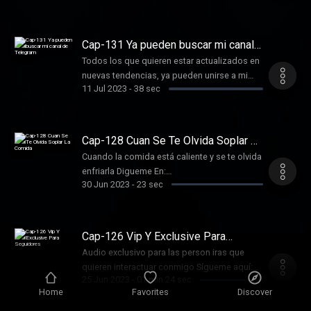
supporter de este podcast:
https://www.spreaker.com/podcast/comedia-
divertida--5806312/support .
Cap-131 Ya pueden buscar mi canal
de Telegram
Todos los que quieren estar actualizados en
nuevas tendencias, ya pueden unirse a mi
11 Jul 2023
-
38 sec
canal de Telegram Sigueme aquí:
https://ffm.bio/lobitoisaias Conviértete en un
supporter de este podcast:
https://www.spreaker.com/podcast/comedia-
Cap-128 Cuan Se Te Olvida Soplar La
divertida--5806312/support .
Comida
Cuando la comida está caliente y se te olvida
enfriarla Digueme En:
30 Jun 2023
-
23 sec
https://ffm.bio/lobitoisaias Conviértete en un
supporter de este podcast:
https://www.spreaker.com/podcast/comedia-
divertida--5806312/support .
Cap-126 Vip Y Exclusive Para
Seguidores
Audio exclusivo para las person iras que
quieren interactuar conmigo Sígueme aquí:
25 Jun 2023
-
01 min 24 sec
https://t.me/lobitoisaias Conviértete en un
Home
Favorites
Discover
supporter de este podcast:
https://www.spreaker.com/podcast/comedia-