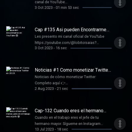
canal de YouTube
3 Oct 2023
-
01 min 53 sec
https://youtube.com/@lobitoisaias
Conviértete en un supporter de este podcast:
https://www.spreaker.com/podcast/comedia-
divertida--5806312/support .
Cap #135 Asi pueden Encontrarme
en YouTube 😱
Les presento mi canal oficial de YouTube
https://youtube.com/@lobitoisaias?
3 Oct 2023
-
16 sec
si=QY0aVhdfE9SZfB6j Conviértete en un
supporter de este podcast:
https://www.spreaker.com/podcast/comedia-
divertida--5806312/support .
Noticias #1 Como monetizar Twitter
en 2023
Noticias de cómo monetizar Twitter
Completo aquí 👉
2 Aug 2023
-
21 sec
https://lobitoisaias.com/como-monetizar-
twitter-en-2023/ Conviértete en un supporter
de este podcast:
https://www.spreaker.com/podcast/comedia-
Cap-132 Cuando eres el hermano
divertida--5806312/support .
menor, pero en el trabajo eres el jefe
Cuando en el trabajo eres el jefe de tu
😁
hermano mayor. Sígueme en Instagram
13 Jul 2023
-
18 sec
https://ffm.bio/lobitoisaias Conviértete en un