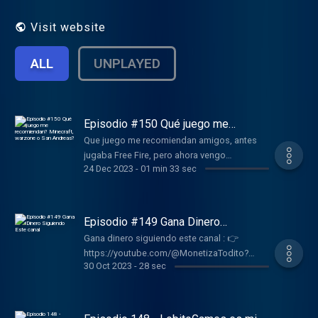
Visit website
ALL
UNPLAYED
Episodio #150 Qué juego me
recomiendan? Minecraft, warzone o
Que juego me recomiendan amigos, antes
San Andreas?
jugaba Free Fire, pero ahora vengo
24 Dec 2023
-
01 min 33 sec
recargardo con estas tres opciones
https://monetizatodito.com Conviértete en
un supporter de este podcast:
https://www.spreaker.com/podcast/comedia-
Episodio #149 Gana Dinero
divertida--5806312/support .
Siguiendo Este canal
Gana dinero siguiendo este canal : 👉
https://youtube.com/@MonetizaTodito?
30 Oct 2023
-
28 sec
si=NDXbFBq2AK9cOufq Conviértete en un
supporter de este podcast:
https://www.spreaker.com/podcast/comedia-
divertida--5806312/support .