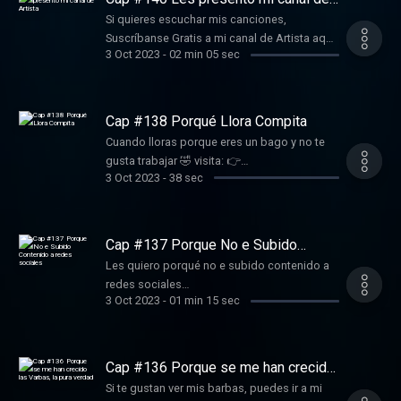
Artista
Si quieres escuchar mis canciones,
Suscríbanse Gratis a mi canal de Artista aquí:
3 Oct 2023
-
02 min 05 sec
👉 https://youtube.com/@lobitoisaias
Conviértete en un supporter de este podcast:
https://www.spreaker.com/podcast/comedia-
divertida--5806312/support .
Cap #138 Porqué Llora Compita
Cuando lloras porque eres un bago y no te
gusta trabajar 🤣 visita: 👉
3 Oct 2023
-
38 sec
https://ffm.bio/lobitoisaias Conviértete en un
supporter de este podcast:
https://www.spreaker.com/podcast/comedia-
divertida--5806312/support .
Cap #137 Porque No e Subido
Contenido a redes sociales
Les quiero porqué no e subido contenido a
redes sociales
3 Oct 2023
-
01 min 15 sec
https://youtube.com/@lobitoisaias
Conviértete en un supporter de este podcast:
https://www.spreaker.com/podcast/comedia-
divertida--5806312/support .
Cap #136 Porque se me han crecido
las Varbas, la pura verdad
Si te gustan ver mis barbas, puedes ir a mi