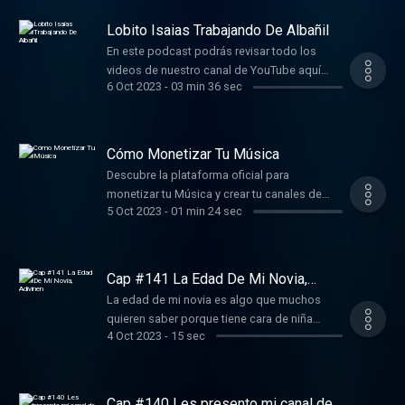
Lobito Isaias Trabajando De Albañil
En este podcast podrás revisar todo los
videos de nuestro canal de YouTube aquí
6 Oct 2023
-
03 min 36 sec
https://youtu.be/Jx7OHckRL8Y?
si=RSK6MxFfY-Ty6Yvj Conviértete en un
supporter de este podcast:
https://www.spreaker.com/podcast/comedia-
Cómo Monetizar Tu Música
divertida--5806312/support .
Descubre la plataforma oficial para
monetizar tu Música y crear tu canales de
5 Oct 2023
-
01 min 24 sec
Artista Visita:
https://noticiasdeprimera.com/musica/como-
monetizar-mi-musica/ Conviértete en un
supporter de este podcast:
Cap #141 La Edad De Mi Novia,
https://www.spreaker.com/podcast/comedia-
Adivinen
La edad de mi novia es algo que muchos
divertida--5806312/support .
quieren saber porque tiene cara de niña
4 Oct 2023
-
15 sec
https://ffm.bio/lobitoisaias Conviértete en un
supporter de este podcast:
https://www.spreaker.com/podcast/comedia-
divertida--5806312/support .
Cap #140 Les presento mi canal de