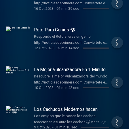
http://noticiasdeprimera.com Conviértete en
16 Oct 2023
-
01 min 39 sec
un supporter de este podcast:
https://www.spreaker.com/podcast/comedia-
divertida--5806312/support .
Reto Para Genios 🥸
Responde el Reto si eres un genio
http://noticiasdeprimera.com Conviértete en
12 Oct 2023
-
02 min 14 sec
un supporter de este podcast:
https://www.spreaker.com/podcast/comedia-
divertida--5806312/support .
La Mejor Vulcanizadora En 1 Minuto
Descubre la mejor Vulcanizadora del mundo
http://noticiasdeprimera.com Conviértete en
10 Oct 2023
-
01 min 42 sec
un supporter de este podcast:
https://www.spreaker.com/podcast/comedia-
divertida--5806312/support .
Los Cachudos Modernos hacen
esto.. 😅🤣
Los amigos que le ponen los cachos
reaccionan así ante los cachos 🤣 visita: 👉
9 Oct 2023
-
01 min 10 sec
http://noticiasdeprimera.com Conviértete en