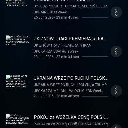
BIAŁORUŚ ULEGA UKRAINIE
SOJUSZ POLSKI z TURCJĄ! BIAŁORUŚ ULEGA
#BizWeek
UKRAINIE #BizWeek
25 Jun 2026
-
23 min 45 sec
UK ZNÓW TRACI PREMIERA, a IRAN
UPOKARZA USA! #BizWeek
UK ZNÓW TRACI PREMIERA, a IRAN
UPOKARZA USA! #BizWeek
23 Jun 2026
-
27 min 34 sec
UKRAINA WRZE PO RUCHU POLSKI,
a TRUMP UPOKARZA MELONI i
UKRAINA WRZE PO RUCHU POLSKI, a TRUMP
WŁOCHY! #BizWeek
UPOKARZA MELONI i WŁOCHY! #BizWeek
21 Jun 2026
-
23 min 46 sec
POKÓJ za WSZELKĄ CENĘ POLSKA
FABRYKĄ BOGACZY! #BizWeek
POKÓJ za WSZELKĄ CENĘ POLSKA FABRYKĄ