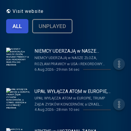
Visit website
ALL
UNPLAYED
NIEMCY UDERZAJĄ w NASZE
ZŁOŻA, ROZŁAM PRAWICY w USA i
NIEMCY UDERZAJĄ w NASZE ZŁOŻA,
REKORDOWY DŁUG POLSKI
ROZŁAM PRAWICY w USA i REKORDOWY
#BizWeek
6 Aug 2026
-
29 min 54 sec
DŁUG POLSKI #BizWeek
UPAŁ WYŁĄCZA ATOM w EUROPIE,
TRUMP ŻĄDA ZYSKÓW
UPAŁ WYŁĄCZA ATOM w EUROPIE, TRUMP
KONCERNÓW, a IZRAEL UDERZA w
ŻĄDA ZYSKÓW KONCERNÓW, a IZRAEL
HISZPANIĘ? #BizWeek
4 Aug 2026
-
28 min 10 sec
UDERZA w HISZPANIĘ? #BizWeek