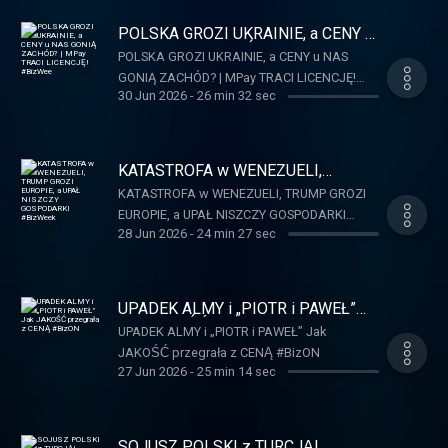
POLSKA GROZI UKRAINIE, a CENY u
NAS GONIĄ ZACHÓD? | MPay TRACI
POLSKA GROZI UKRAINIE, a CENY u NAS
LICENCJĘ! #BizWee
GONIĄ ZACHÓD? | MPay TRACI LICENCJĘ!
30 Jun 2026
-
26 min 32 sec
#BizWee
KATASTROFA w WENEZUELI,
TRUMP GROZI EUROPIE, a UPAŁ
KATASTROFA w WENEZUELI, TRUMP GROZI
NISZCZY GOSPODARKI #BizWeek
EUROPIE, a UPAŁ NISZCZY GOSPODARKI
28 Jun 2026
-
24 min 27 sec
#BizWeek
UPADEK ALMY i „PIOTR i PAWEŁ”
Jak JAKOŚĆ przegrała z CENĄ
UPADEK ALMY i „PIOTR i PAWEŁ” Jak
#BizON
JAKOŚĆ przegrała z CENĄ #BizON
27 Jun 2026
-
25 min 14 sec
SOJUSZ POLSKI z TURCJĄ!