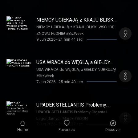
NIEMCY UCIEKAJĄ z KRAJU BLISKI
WSCHÓD ZNOWU PŁONIE!
NIEMCY UCIEKAJĄ z KRAJU BLISKI WSCHÓD
#BizWeek
ZNOWU PŁONIE! #BizWeek
9 Jun 2026
-
21 min 44 sec
USA WRACA do WĘGLA, a GIEŁDY
NURKUJĄ! #BizWeek
USA WRACA do WĘGLA, a GIEŁDY NURKUJĄ!
#BizWeek
7 Jun 2026
-
25 min 40 sec
UPADEK STELLANTIS Problemy
Giganta i Legendarnych Marek
UPADEK STELLANTIS Problemy Giganta i
#BizON
Legendarnych Marek #BizON
7 Jun 2026
-
31 min 37 sec
Home
Favorites
Discover