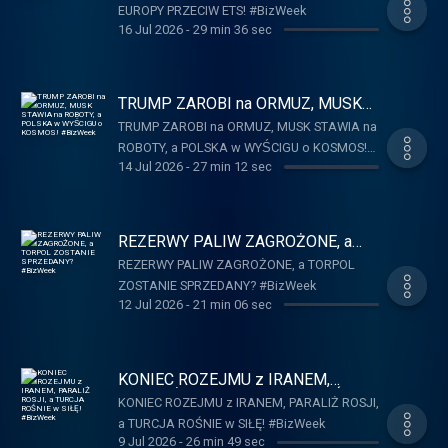
EUROPY PRZECIW ETS! #BizWeek
16 Jul 2026
-
29 min 36 sec
TRUMP ZAROBI na ORMUZ, MUSK
STAWIA na ROBOTY, a POLSKA w
TRUMP ZAROBI na ORMUZ, MUSK STAWIA na
WYŚCIGU o KOSMOS! #BizWeek
ROBOTY, a POLSKA w WYŚCIGU o KOSMOS!
14 Jul 2026
-
27 min 12 sec
#BizWeek
REZERWY PALIW ZAGROŻONE, a
TORPOL ZOSTANIE SPRZEDANY?
REZERWY PALIW ZAGROŻONE, a TORPOL
#BizWeek
ZOSTANIE SPRZEDANY? #BizWeek
12 Jul 2026
-
21 min 06 sec
KONIEC ROZEJMU z IRANEM,
PARALIŻ ROSJI, a TURCJA ROŚNIE
KONIEC ROZEJMU z IRANEM, PARALIŻ ROSJI,
w SIŁĘ! #BizWeek
a TURCJA ROŚNIE w SIŁĘ! #BizWeek
9 Jul 2026
-
26 min 49 sec