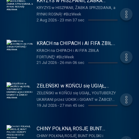
KRYZYS w HISZPANII, ŻABKA
SPRZEDANA, a RYNKI ROSNĄ!
KRYZYS w HISZPANII, ŻABKA SPRZEDANA, a
#BizWeek
RYNKI ROSNĄ! #BizWeek
2 Aug 2026
-
23 min 37 sec
KRACH na CHIPACH i AI FIFA ZBIŁA
FORTUNĘ! #BizWeek
KRACH na CHIPACH i AI FIFA ZBIŁA
FORTUNĘ! #BizWeek
21 Jul 2026
-
26 min 06 sec
ZEŁEŃSKI w KOŃCU się UGIĄŁ,
YOUTUBERZY UKARANI przez
ZEŁEŃSKI w KOŃCU się UGIĄŁ, YOUTUBERZY
UOKIK i GIGANT w ŻABCE!
UKARANI przez UOKIK i GIGANT w ŻABCE!
#BizWeek
19 Jul 2026
-
27 min 45 sec
#BizWeek
CHINY POŁKNĄ ROSJĘ BUNT
POLSKI i EUROPY PRZECIW ETS!
CHINY POŁKNĄ ROSJĘ BUNT POLSKI i
#BizWeek