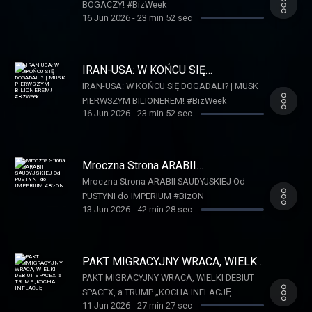
BOGACZY! #BizWeek
16 Jun 2026
-
23 min 52 sec
IRAN-USA: W KOŃCU SIĘ
DOGADALI? | MUSK PIERWSZYM
IRAN-USA: W KOŃCU SIĘ DOGADALI? | MUSK
BILIONEREM! #BizWeek
PIERWSZYM BILIONEREM! #BizWeek
16 Jun 2026
-
23 min 52 sec
Mroczna Strona ARABII
SAUDYJSKIEJ Od PUSTYNI do
Mroczna Strona ARABII SAUDYJSKIEJ Od
IMPERIUM #BizON
PUSTYNI do IMPERIUM #BizON
13 Jun 2026
-
42 min 28 sec
PAKT MIGRACYJNY WRACA, WIELKI
DEBIUT SPACEX, a TRUMP „KOCHA
PAKT MIGRACYJNY WRACA, WIELKI DEBIUT
INFLACJĘ
SPACEX, a TRUMP „KOCHA INFLACJĘ
11 Jun 2026
-
27 min 27 sec