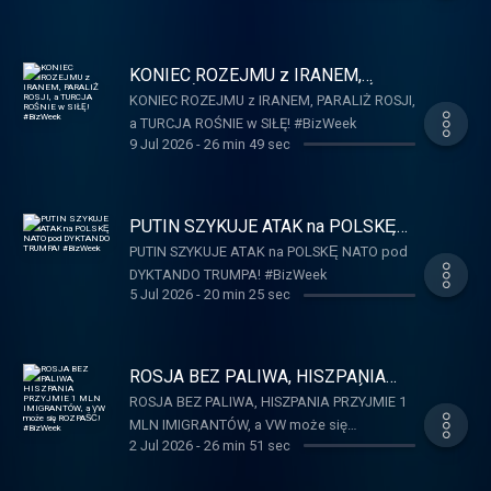
KONIEC ROZEJMU z IRANEM,
PARALIŻ ROSJI, a TURCJA ROŚNIE
KONIEC ROZEJMU z IRANEM, PARALIŻ ROSJI,
w SIŁĘ! #BizWeek
a TURCJA ROŚNIE w SIŁĘ! #BizWeek
9 Jul 2026
-
26 min 49 sec
PUTIN SZYKUJE ATAK na POLSKĘ
NATO pod DYKTANDO TRUMPA!
PUTIN SZYKUJE ATAK na POLSKĘ NATO pod
#BizWeek
DYKTANDO TRUMPA! #BizWeek
5 Jul 2026
-
20 min 25 sec
ROSJA BEZ PALIWA, HISZPANIA
PRZYJMIE 1 MLN IMIGRANTÓW, a
ROSJA BEZ PALIWA, HISZPANIA PRZYJMIE 1
VW może się ROZPAŚĆ! #BizWeek
MLN IMIGRANTÓW, a VW może się
2 Jul 2026
-
26 min 51 sec
ROZPAŚĆ! #BizWeek