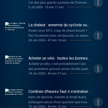
année, d'écrire l'histoire. Hébergé par
Tête d'un Cycliste, nous revenons sur le
l'un des plus grands cyclistes de l'histoire.
sportifs et montrer qu'il est possible, pas à
l'entraînement.- Les parallèles entre le ski de
ambition d'encourager davantage de
Audiomeans. Visitez
3 Jul 2026
-
15 min 17 sec
parcours de Bernard Hinault, de son enfance
Mais comment un jeune Slovène est-il devenu
pas, de retrouver le plaisir de vivre… et de
fond et le cyclisme.- L'importance de
femmes à oser le vélo. Hébergé par
audiomeans.fr/politique-de-confidentialite
en Bretagne à son règne sur le peloton, avant
la référence mondiale du cyclisme ? Pourquoi
manger. Hébergé par Audiomeans. Visitez
remettre son processus en question.- Les
Audiomeans. Visitez
pour plus d'informations.
de comparer son cyclisme à celui
fascine-t-il autant, y compris dans la défaite ?
audiomeans.fr/politique-de-confidentialite
leçons tirées des Jeux olympiques.-
audiomeans.fr/politique-de-confidentialite
d'aujourd'hui. Une époque où les watts, les
Et que révèle son parcours sur l'évolution de
pour plus d'informations.
Pourquoi les meilleurs athlètes restent avant
La chaleur : ennemie du cycliste ou
pour plus d'informations.
capteurs de puissance et les données ont
la performance dans ce sport ? Dans cet
booster de performance ? / REPLAY
tout de grands curieux.Un épisode
Rouler sous 30°C, coup de chaud assuré ?
profondément transformé la manière de
épisode, nous revenons sur son ascension
passionnant pour tous ceux qui aiment
Pas forcément.Dans cet épisode, on explore
courir. Et si Tadej Pogačar était finalement le
fulgurante, son incroyable victoire sur le Tour
comprendre ce qui se cache derrière la
26 Jun 2026
-
47 min 14 sec
les effets de la chaleur sur le corps du
coureur qui s'en rapproche le plus ? Un
de France 2020, ses duels devenus
performance… bien au-delà des watts et des
cycliste avec Anaël Audry, docteur en
épisode pour comprendre pourquoi, plus de
mythiques avec Jonas Vingegaard, ses
chronos. Cet épisode a été enregistré dans la
sciences du sport. Pourquoi la chaleur peut
quarante ans après son dernier Tour de
années de doute en 2022 et 2023, puis son
cadre de l'Etape du Tour au sein de l'Hotel de
plomber tes watts… mais aussi booster ta
France, Bernard Hinault reste une référence
Acheter un vélo : toutes les bonnes
retour au sommet. À travers son histoire,
l'Ours Blanc à l'Alpe d'Huez. Hébergé par
perf ? Combien de jours faut-il pour s’y
questions à se poser avant de se
absolue du cyclisme. Hébergé par
c'est aussi l'évolution du cyclisme moderne
Acheter un vélo, c'est probablement l'une
Audiomeans. Visitez
lancer
acclimater ? Et comment s’entraîner (même
Audiomeans. Visitez
que nous explorons : l'entraînement, la
des premières grosses prises de tête quand
audiomeans.fr/politique-de-confidentialite
sans canicule) pour en tirer profit ? Réponses
audiomeans.fr/politique-de-confidentialite
19 Jun 2026
-
45 min 57 sec
nutrition, les données, la récupération... mais
on commence le cyclisme. On passe des
pour plus d'informations.
concrètes, anecdotes de terrain et conseils
pour plus d'informations.
aussi le panache, l'instinct et le plaisir
heures à regarder des vidéos YouTube, à
applicables, r etrouvez l’intégralité de
d'attaquer qui font de Pogacar un champion
comparer des fiches techniques et à
l’épisode « La chaleur : ennemie du cycliste
à part. Un épisode pour comprendre
observer les vélos des pros sur les courses.
Combien d’heures faut-il s’entraîner
ou booster de performance ? » sur le
pourquoi il est déjà comparé aux plus
Puis arrive le moment où il faut sortir la carte
pour progresser à vélo ?
podcast Dans la Tête d’un Cycliste 🎧
Dans cet épisode, Valentin et Anaël Aubry
grandes légendes du cyclisme… et pourquoi
bancaire : et là, les questions commencent.
Hébergé par Audiomeans. Visitez
échangent autour d’une question que tous
certains le considèrent comme le meilleur
Dans cet épisode avec Baptiste de Dahu
12 Jun 2026
-
46 min 13 sec
audiomeans.fr/politique-de-confidentialite
les cyclistes se posent : faut-il rouler 5h, 10h