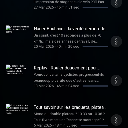
par Audiomeans. Visitez
l’impression de stagner sur le vélo ?👉🏼 Pas
douleurs chroniques, qui l’ont amenée à
27 Mar 2026
-
45 min 51 sec
audiomeans.fr/politique-de-confidentialite
de panique, il existe des principes
repenser sa manière de rouler. Comment
pour plus d'informations.
fondamentaux pour progresser efficacement
continuer quand le corps impose ses limites
sans multiplier les heures d’entraînement
? Quelle place donner à la performance et
inutiles.Dans cet épisode, nous vous
Nacer Bouhanni : la vérité derrière les
aux données ? Et comment préserver le
dévoilons les 7 règles d’or du cyclisme :
sprints
plaisir ? Un échange sincère qui questionne
Un sprint, c’est 10 secondes à plus de 70
progressivité, régularité, variété des
notre rapport au sport et à nous-mêmes. Un
km/h… mais des années de travail, de
entraînements, optimisation du home trainer,
20 Mar 2026
-
40 min 20 sec
épisode proposé par SRAM Hébergé par
sacrifices et de prise de risques. Dans cet
gestion du matériel, prévention du
Audiomeans. Visitez
épisode, Nacer Bouhanni nous plonge au
surentraînement et importance de la
audiomeans.fr/politique-de-confidentialite
cœur du chaos maîtrisé des arrivées
récupération.Avec les conseils de Frédéric
pour plus d'informations.
massives : instinct, adrénaline, décisions à la
Replay : Rouler doucement pour
Belaubre, découvrez comment structurer
fraction de seconde… et la réalité, bien plus
rouler plus vite, le paradoxe de la Z2
intelligemment votre pratique pour maximiser
Pourquoi certains cyclistes progressent-ils
brute, derrière l’image du sprinteur. De ses
vos performances tout en évitant les pièges
beaucoup plus vite que d’autres, sans
débuts à sa chute qui a changé sa carrière,
13 Mar 2026
-
46 min 04 sec
classiques.Pour obtenir la fiche PDF de cet
forcément s’entraîner plus dur ? Dans cet
jusqu’à sa reconversion en course à pied, il
épisode, inscris toi à notre newsletter :
épisode, Frédéric Belaubre, entraîneur et
livre un témoignage sans filtre sur le haut
https://www.danslateteduncycliste.com/newsletter
ancien triathlète olympique, nous explique
niveau. Hébergé par Audiomeans. Visitez
Hébergé par Audiomeans. Visitez
pourquoi comprendre et utiliser les zones
Tout savoir sur les braquets, plateaux
audiomeans.fr/politique-de-confidentialite
audiomeans.fr/politique-de-confidentialite
d’intensité peut transformer votre
et cassettes en vélo de route !
pour plus d'informations.
Mono ou double plateau ? 10-33 ou 10-36 ?
pour plus d'informations.
entraînement à vélo. Zone 2, gestion de
Faut-il vraiment une “cassette montagne” ? Et
l’effort, erreurs fréquentes des amateurs… Un
6 Mar 2026
-
48 min 55 sec
pourquoi parle-t-on autant de manivelles plus