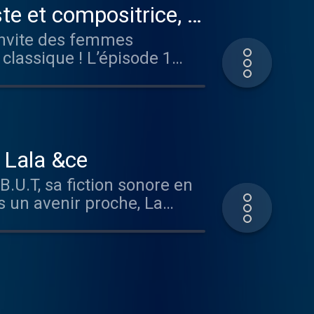
te et compositrice, y
 invite des femmes
classique ! L’épisode 1
écoute et en vidéo sur
us d'informations.
e Lala &ce
B.U.T, sa fiction sonore en
s un avenir proche, La
ité est bannie. Mais dans
s Tropiques organise des
reprendre le contrôle de
 les membres du BUT se
basculer... Une fiction de
ou , Amira , Low Jack et