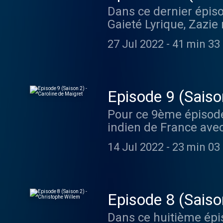
Dans ce dernier épisod
Olivier Cruveiller, pr
Gaieté Lyrique, Zazie
Malo Williams. Directi
la truffe et des bière
Production exécutive 
27 Jul 2022
-
41 min 33
et parlent de comment 
d'informations.
groupe Kyo ici : http
plus d'informations.
Episode 9 (Saiso
Pour ce 9ème épisode
indien de France avec
cheese naans, la pro
14 Jul 2022
-
23 min 03
à New York, sa passio
https://www.instagra
Hébergé par Acast. Vi
Episode 8 (Saiso
Dans ce huitième épi