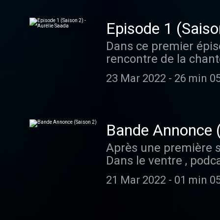
s’attablent à la Para
discuter d’engagement
Episode 1 (Saiso
d’autres sujets appét
Dans ce premier épiso
d’Océan sur : https:/
rencontre de la chante
acast.com/privacy po
dégustent les couscou
23 Mar 2022
-
26 min 0
arrondissement de Par
cuisine qui permet de
également sur son par
inaugurée avec "Rose"
Bande Annonce (
restaurant La Boule R
Après une première s
Visitez acast.com/pri
Dans le ventre , podca
partie la plus intime
21 Mar 2022
-
01 min 0
parler de ce que l'o
son intimité et éclaire
Rendez-vous tous les 