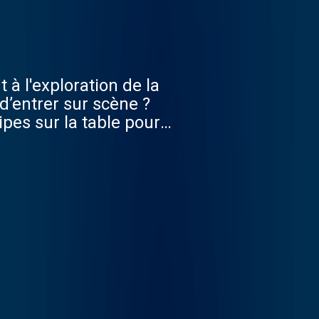
 à l'exploration de la
d’entrer sur scène ?
ripes sur la table pour
er de soi et de faire
asagnes à emporter ou un
 Mazué, Pénélope Bagieu,
 répondre à la question :
e par Sony Music
offrey Puig. Générique :
tsu