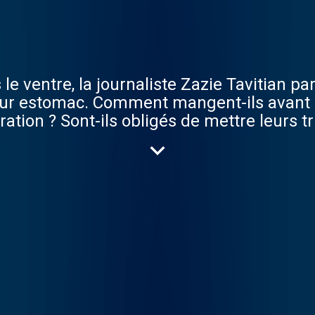
 ventre, la journaliste Zazie Tavitian part
: leur estomac. Comment mangent-ils avant 
iration ? Sont-ils obligés de mettre leurs t
nourriture est une excellente façon de parl
un couscous de poisson, d'un ramen, de l
dre qu'elle partira à la rencontre de Ben
allo ou encore Kodès et qu'elle tentera de
ntre ? Dans le ventre est une série produit
mée par Zazie Tavitian et réalisée par Ge
 Studio : Sony CSL Graphisme : Studio Mi