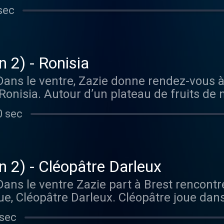
e végétarienne et son rapport à la célébri
sec
acle : Guillaume Meurice 2022. Le Grand 
 son actualité ici : https://www.guillau
com/privacy pour plus d'informations.
n 2) - Ronisia
ans le ventre, Zazie donne rendez-vous à
 Ronisia. Autour d’un plateau de fruits de 
s liens avec ses origines cap-verdienne et 
0 sec
e et de son public. L’album éponyme de Ro
ords. La Coupole : 102 boulevard de Mont
 de Ronisia ici : https://www.instagram.
ast.com/privacy pour plus d'informations.
n 2) - Cléopâtre Darleux
ans le ventre Zazie part à Brest rencontr
, Cléopâtre Darleux. Cléopâtre joue dans
le où elle a aussi un restaurant italien : Il
 sec
t du parcours de Cléo, des contraintes ali