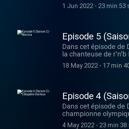
sa prise de conscienc
1 Jun 2022
-
23 min 53 
de son nouveau spect
75015 Paris Retrouvez
Acast. Visitez acast.
Episode 5 (Saiso
Dans cet épisode de D
la chanteuse de r'n'b
album de l’artiste, se
18 May 2022
-
17 min 4
découverte de la scèn
sur le label Epic Rec
Retrouvez l'actualité
par Acast. Visitez ac
Episode 4 (Saiso
Dans cet épisode de D
championne olympique
Bretagne handball, vil
4 May 2022
-
23 min 38
pizza, elles discuten