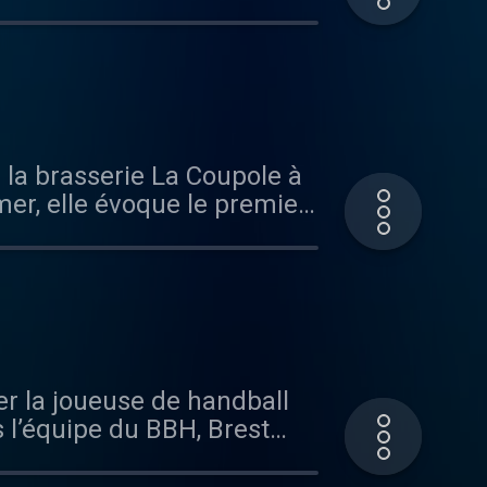
té. Il nous parle également
Pan : 20 Rue Rosenwald,
memeurice.fr Hébergé par
 la brasserie La Coupole à
mer, elle évoque le premier
son plaisir de la
nisia est sorti en février
parnasse 75014 Paris
com/ronisia_mds/ Hébergé
er la joueuse de handball
 l’équipe du BBH, Brest
 Castello. Autour d’une
mentaires quand on est une