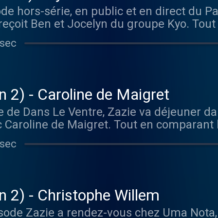
e hors-série, en public et en direct du Pa
oduite par Columbia , un label de Sony Musi
 reçoit Ben et Jocelyn du groupe Kyo. Tou
on artistique : Christophe Payet . Productr
s artisanales, ils évoquent leurs années co
: Sonique . Hébergé par Acast. Visitez ac
 sec
évoluer et bien vieillir avec le temps. Re
s://kyomusic.com Hébergé par Acast. Visi
n 2) - Caroline de Maigret
 de Dans Le Ventre, Zazie va déjeuner dan
 Caroline de Maigret. Tout en comparant le
ductrice évoque son enfance, les débuts 
 sec
n pour la musique ou encore sa crise de l
m.com/carolinedemaigret Anapurna 32 Rue
sitez acast.com/privacy pour plus d'info
n 2) - Christophe Willem
sode Zazie a rendez-vous chez Uma Nota, 