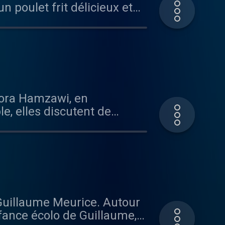
n poulet frit délicieux et
e Star, la difficulté de se
sixième album Panorama
 Uma Nota 86 Rue Réaumur,
 plus d'informations.
Nora Hamzawi, en
e, elles discutent de
er sans être dépendant du
nner ses jeans. Matsuda :
ttps://www.norahamzawi.fr/
rmations.
 Guillaume Meurice. Autour
nfance écolo de Guillaume,