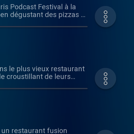
ris Podcast Festival à la
c France . Réalisation :
t en dégustant des pizzas à
ice : Justine Courtois.
llège, leur succès fulgurant
ast.com/privacy pour plus
trouvez l'actualité du
tez acast.com/privacy pour
s le plus vieux restaurant
 croustillant de leurs
de sa carrière de mannequin
a quarantaine.
 de Berri, 75008 Paris
rmations.
un restaurant fusion