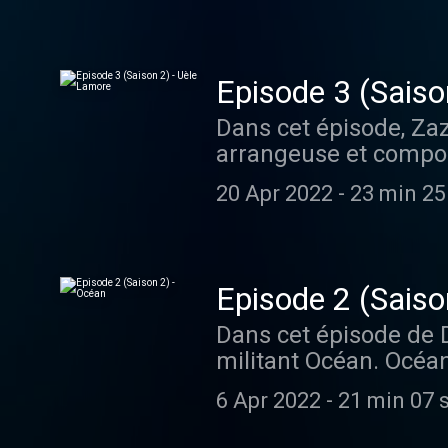
sportive professionnel
Castello : 165 Quai Er
https://www.cleopatr
Episode 3 (Saiso
Visitez acast.com/pri
Dans cet épisode, Zaz
arrangeuse et composi
2022 sur le label So
20 Apr 2022
-
23 min 25
l'eau" d’Aissa Maiga e
pas se laisser enferm
adore manger des chos
en se régalant de bao
Episode 2 (Saiso
(Paris). Gros Bao, 72
Dans cet épisode de D
https://www.instagra
militant Océan. Océan 
pour plus d'informati
Océane Rose Marie et 
6 Apr 2022
-
21 min 07 
violents”. Il a depuis
documentaires “Ocean” 