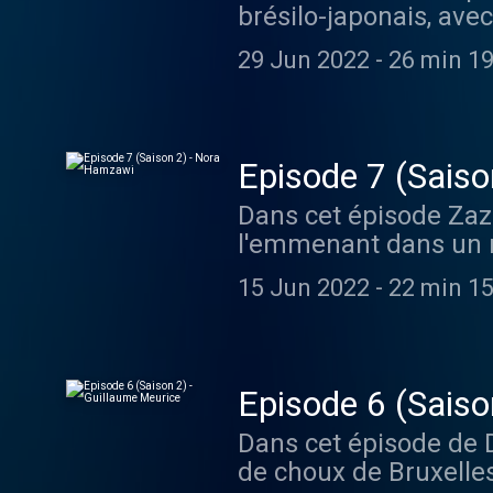
brésilo-japonais, avec
d’une moqueca de pois
29 Jun 2022
-
26 min 19
sentir bien dans son
sortira le 16 septem
75002 Paris Hébergé p
Episode 7 (Sais
Dans cet épisode Zaz
l'emmenant dans un re
l’enfance à table de
15 Jun 2022
-
22 min 15
regard des autres, e
19 Rue Saint-Roch, 75
Hébergé par Acast. Vi
Episode 6 (Saiso
Dans cet épisode de 
de choux de Bruxelles