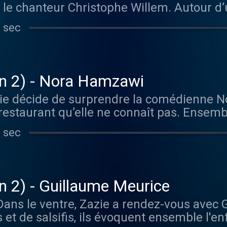
 le chanteur Christophe Willem. Autour d’u
son, Christophe évoque sa période Nouvell
 sec
 corps et sa passion pour le Brésil. Son 
bre 2022 chez RCA, un label Sony Music.
ar Acast. Visitez acast.com/privacy pour
on 2) - Nora Hamzawi
ie décide de surprendre la comédienne 
staurant qu’elle ne connaît pas. Ensembl
 l’humoriste, de comment exercer son méti
 sec
t du mauvais gluten qui empêche de bouto
001 Paris Retrouvez son actualité ici : h
sitez acast.com/privacy pour plus d'info
n 2) - Guillaume Meurice
Dans le ventre, Zazie a rendez-vous avec
 et de salsifis, ils évoquent ensemble l'e