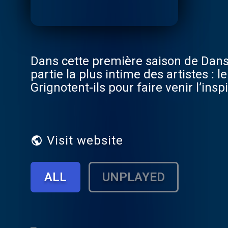
Dans cette première saison de Dans le
partie la plus intime des artistes 
Grignotent-ils pour faire venir l’insp
créer ? Zazie en est convaincue : la 
connaissance. C'est donc autour d'
d'un houmous arrosé de pintes de ci
Alice et moi, Mory Sacko, Rokhaya Di
Visit website
qu'ont-ils toutes et tous dans le ve
Entertainment France, conçue et ani
ALL
UNPLAYED
Bagarre ,"Ma Louve" Enregistrement