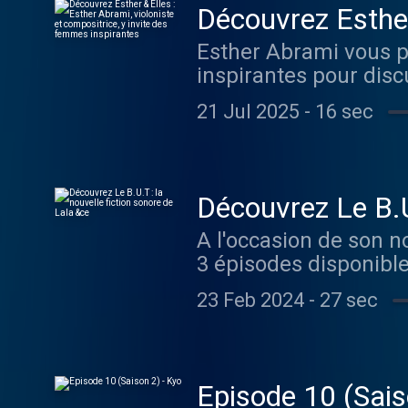
Découvrez Esther 
invite des femme
Esther Abrami vous pr
inspirantes pour disc
avec Carla Lazzari es
21 Jul 2025
-
16 sec
Youtube . Hébergé par
Découvrez Le B.U.
A l'occasion de son no
3 épisodes disponible
LIGNE contrôle la soc
23 Feb 2024
-
27 sec
l’ombre, un groupe de
actions clandestines p
leurs vies. À travers
préparent au Solstice 
Episode 10 (Sais
Lala ce , écrite par M