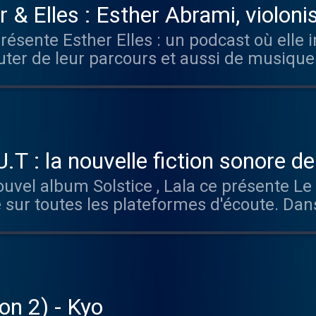
& Elles : Esther Abrami, violonis
s inspirantes
ésente Esther Elles : un podcast où elle
uter de leur parcours et aussi de musique 
t disponible sur toutes les plateformes d’
 Acast. Visitez acast.com/privacy pour pl
T : la nouvelle fiction sonore d
uvel album Solstice , Lala ce présente Le 
 sur toutes les plateformes d'écoute. Dan
iété. Toute forme d’émotion et de singular
 résistants appelé le Bloc Unificateur de
our réveiller les citoyens et les inviter à 
 des vocaux envoyés sur un canal secret ,
: une soirée révolutionnaire qui fera tout 
on 2) - Kyo
ehdi Bayad avec : Lala ce , Le Diouck , Mad