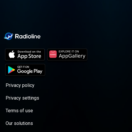
Het is een tijd waarin de stad haar ‘Gouden
om nooit meer terug te keren.â
Eeuw’ beleeft. In korte tijd is ze uitgegroeid
tot één van de belangrijkste
handelsmetropolen van Europa. Maar er
heerst tegelijk een grote onrust. De hoog
oplopende spanningen zullen uiteindelijk
leiden tot de beeldenstorm. Samen met
‘Beer’, het hoofdpersonage uit zijn roman,
tracht Jeroen deze gedoemde stad te
doorgronden.
Privacy policy
Privacy settings
Terms of use
Our solutions