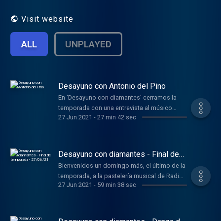
correo y hablan en familia.
Visit website
ALL
UNPLAYED
Desayuno con Antonio del Pino
En 'Desayuno con diamantes' cerramos la
temporada con una entrevista al músico
27 Jun 2021
-
27 min 42 sec
andaluz Antonio del Pino, quien nos cuenta
sus trabajos recientes.
Desayuno con diamantes - Final de
temporada - 27/06/21
Bienvenidos un domingo más, el último de la
temporada, a la pastelería musical de Radio
27 Jun 2021
-
59 min 38 sec
Clásica. Un espacio que, como siempre, en el
que les intentamos proponer algunos de los
dulces musicales más selectos, poco
conocidos pero sabrosos, que nos ha