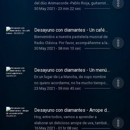
del dúo Animacorde -Pablo Rioja, guitarrista,
30 May 2021
-
23 min 22 sec
y Andrés Ortiz, violinista-, con los que hemos
hablado sobre su primer disco.
Desayuno con diamantes - Un café
eslavo - 30/05/21
Bienvenidos a nuestra pastelería musical de
Radio Clásica. Por favor, acompáñenme a la
30 May 2021
-
58 min 13 sec
mesa que hemos preparado para que
disfruten de una carta de dulces elaborados
cuidadosamente por algunos de los grandes
compositores que ha dado la historia.
Desayuno con diamantes - Un menú
Además, han venido en un buen día porque
quijotesco - 23/05/21
En un lugar de La Mancha, de cuyo nombre
tenemos dos invitados de excepción, los
no quiero acordarme, no ha mucho tiempo
integrantes del dúo Animacorde, Pablo Rioja,
23 May 2021
-
59 min 45 sec
que vivía un hidalgo de los de lanza en
guitarrista, y Andrés Ortiz, violinista, con los
astillero, adarga antigua, rocín flaco y galgo
que hablaremos sobre su primer disco.
corredor. Una olla de algo más vaca que
carnero, salpicón las más noches, duelos y
Desayuno con diamantes - Arrope de
quebrantos los sábados, lentejas los
uva para untar - 16/05/21
Hoy, entre todos, vamos a aprender a
viernes, algún palomino de añadidura los
elaborar un delicioso arrope de uva, también
domingos, consumían las tres partes de su
16 May 2021
-
01 hr 08 sec
conocido como mostillo, para aquellos que