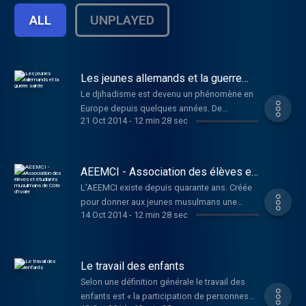
ALL
UNPLAYED
Les jeunes allemands et la guerre
sainte
Le djihadisme est devenu un phénomène en
Europe depuis quelques années. De
21 Oct 2014
-
12 min 28 sec
nombreux jeunes de tous horizons se
portent candidats pour participer activement
à la guerre sainte principalement en Irak et en
Syrie. Comment se fait-il que des jeunes
AEEMCI - Association des élèves et
socialisés en Occident et notamment en
étudiants musulmans de Côte
L’AEEMCI existe depuis quarante ans. Créée
d'Ivoire
Allemagne s’engagent contre le milieu où ils
pour donner aux jeunes musulmans une
ont grandi ? L'ancien rappeur Deso Dogg
14 Oct 2014
-
12 min 28 sec
identité en milieu scolaire, ses priorités ont
(photo) en fait partie.
changé depuis. Mamadou Gnénéfoli
Ouattara, étudiant en master gestion de
projet à Cocody (photo) est aussi « Amir »,
Le travail des enfants
comme on appelle le président de
Selon une définition générale le travail des
l’organisation dans le pays. Il est l’invité de
enfants est « la participation de personnes
cette édition d’Elixir.