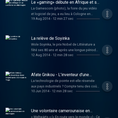
Le «gaming» débute en Afrique et se
relayée par les médias. En seconde partie
confirme en Allemagne
La Gamescom (photo), la foire du jeu vidéo
d’émission, il sera question de musique avec
et logiciel de jeu, a eu lieu à Cologne en
le palmarès des « MTV Video Music Awards
19 Aug 2014
-
12 min 27 sec
Allemagne où près de 30 millions de
».
personnes jouent sur ordinateur, téléphone
portable ou tablette. Avant d'en parler nous
allons nous rendre en Afrique où le
La relève de Soyinka
«gaming», particulièrement sur Téléphone
Wole Soyinka, le prix Nobel de Littérature a
portable, se développe de jour en jour.
fêté ses 80 ans et après une longue période
Notamment au Kenya, l’un des précurseurs,
12 Aug 2014
-
12 min 28 sec
infructueuse, le Nigéria est de retour sur la
en Afrique, du monde numérique.
scène du livre. Les jeunes écrivains nigérians,
comme Chimamanda Ngozi Adichie (foto),
sont en haut de l’affiche. Mais pourquoi leurs
Afate Gnikou - L'inventeur d'une
romans sont-ils si appréciés ? Qu’est-ce qui
Imprimante 3D made in Togo
La technologie de pointe est-elle réservée
rend leurs oeuvres si intéressantes et
aux pays industriels ? Compte tenu des coûts
actuelles ?
10 Jun 2014
-
12 min 28 sec
que cela représente, on peut penser que oui.
Mais cela pourrait changer grâce à l’initiative
de « Woelab », un incubateur de technologie
togolais où convergent les connaissances
Une volontaire camerounaise en
de ces membres. En l'occurence il a s'agit de
Allemagne
« Weltwärts » (« En route vers le monde ») - Ce