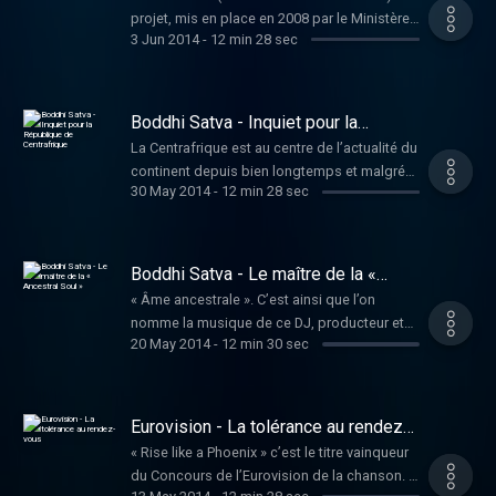
concevoir une imprimante 3D fabriquée à
projet, mis en place en 2008 par le Ministère
partir de déchets informatiques.
3 Jun 2014
-
12 min 28 sec
allemand de la Coopération et du
Développement, a permis a 20 000
volontaires allemands de voyager à
l‘étranger. Aujourd'hui le programme
Boddhi Satva - Inquiet pour la
fonctionne aussi en sens inverse. Nous
République de Centrafrique
La Centrafrique est au centre de l’actualité du
allons à la rencontre d'une jeune
continent depuis bien longtemps et malgré
camerounaise qui doit passer un an à
30 May 2014
-
12 min 28 sec
tout la situation semble désespérée. Boddhi
Wiesbaden pour travailler dans un jardin
Satva en tous cas est loin de croire à un
d'enfants.
retour rapide à la normale. Dans la seconde
partie de l'entretien qu'il a accordé à Elixir, le
Boddhi Satva - Le maître de la «
DJ, producteur et musicien nous livre sa
Ancestral Soul »
« Âme ancestrale ». C’est ainsi que l’on
vision de la situation dans son pays... le tout
nomme la musique de ce DJ, producteur et
agrémenté de ses « Remix ».
20 May 2014
-
12 min 30 sec
musicien centrafricain qui a grandi à Bria,
petite ville située au centre de la République
de Centrafrique, en tant que blanc, fils d’un
métis franco-centrafricain et d’une blanche
Eurovision - La tolérance au rendez-
américano-belge. Voici le premier volet d'un
vous
« Rise like a Phoenix » c’est le titre vainqueur
entretien qu'il a accordé à Elixir. En toile de
du Concours de l’Eurovision de la chanson. Il
fond : son Album « Invocation »