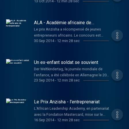
13 Oct 2014
-
12 min 28 sec
mineures à des activités à finalité
économique et s’apparentant plus ou moins
fortement à l’exercice d’une profession par
un adulte ». l’OIT définit le travail des enfants
ALA - Académie africaine de
en comparant l’âge à la pénibilité de la tâche
l'entreprenariat
Le prix Anzisha a récompensé de jeunes
effectuée, du moins pour les enfants de plus
entrepreneurs africains. Le concours est
de douze ans. En voici un exemple au
30 Sep 2014
-
12 min 28 sec
organisé par L’ALA, African Leadership
Kenya...
Academy en partenariat avec la Mastercard
Foundation. En outre l’ALA propose une
formation préuniversitaire de 2 ans.
Un ex-enfant soldat se souvient
Raphaëlle Nemo, chargée de communication
Der Weltkindertag, la journée mondiale de
et de recrutement au sein de l’African
l’enfance, a été célébrée en Allemagne le 20
Leadership Academy nous en parle dans
23 Sep 2014
-
12 min 28 sec
septembre dernier. L'occasion pour Elixir de
cette édition d’Elixir.
parler des droits des enfants, notamment à
l'exemple d'un ancien enfant soldat
ougandais qui témoigne de ce qu'il a vécu.
Le Prix Anzisha - l'entreprenariat
L’African Leadership Academy, en partenariat
avec la Fondation Mastercard, mise sur le
16 Sep 2014
-
12 min 28 sec
potentiel de la jeunesse africaine et
encourage les jeunes du continent à se