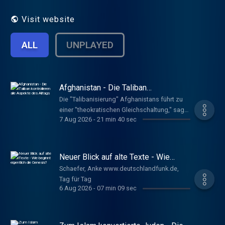
Weltgeschehens interessiert sind. Da viele
Nachrichten mit religiösen und allgemeinen
Visit website
ethischen Vorstellungen verbunden sind,
werden diese Ereignisse durch unsere
ALL
UNPLAYED
Fachredaktion aus dem Blickwinkel
theologischer und
religionswissenschaftlicher Kompetenz
täglich beobachtet.
Afghanistan - Die Taliban
kontrollieren alle Aspekte des
Die "Talibanisierung" Afghanistans führt zu
Alltags
einer "theokratischen Gleichschaltung," sagt
7 Aug 2026
-
21 min 40 sec
Waslat Hasrat-Nazimi. Die Leiterin der
Afghanistan-Redaktion der Deutschen Welle
betont, das auch die Männer unterdrückt
werden. Musik darf keiner mehr hören. Meyer,
Neuer Blick auf alte Texte - Wie
Luisa www.deutschlandfunk.de, Tag für Tag
beginnt eigentlich die Genesis?
Schaefer, Anke www.deutschlandfunk.de,
Tag für Tag
6 Aug 2026
-
07 min 09 sec