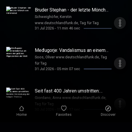
Bruder Stephan - der letzte Mönch
von Himmerod
Schweighöfer, Kerstin
www.deutschlandfunk.de, Tag für Tag
31 Jul 2026
-
11 min 46 sec
Međugorje: Vandalismus an einem
der größten Pilgerzentren der Welt
Soos, Oliver www.deutschlandfunk.de, Tag
für Tag
31 Jul 2026
-
05 min 07 sec
Seit fast 400 Jahren umstritten:
Berninis Verzückung der heiligen
Giordano, Anna www.deutschlandfunk.de,
Theresa
Tag für Tag
30 Jul 2026
-
05 min 17 sec
Home
Favorites
Discover
Vor 50 Jahren gestorben: der