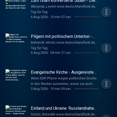
Zum Islam konvertierte Juden - Die
Glaubensgemeinschaft der Dönme in
Aktoprak, Levent www.deutschlandfunk.de,
der Türkei
Tag für Tag
6 Aug 2026
-
10 min 07 sec
Pilgern mit politischem Unterton -
Schiiten begehen Arba'in-Fest in
Behrendt, Moritz www.deutschlandfunk.de,
Kerbela
Tag für Tag
6 Aug 2026
-
04 min 51 sec
Evangelische Kirche - Ausgereiste
DDR-Pfarrer blieben auch im Westen
Wenn DDR-Pfarrer wegen politischen Drucks
ohne Unterstützung
in den Westen ausreisten, waren sie auch
5 Aug 2026
-
10 min 39 sec
dort oft nicht willkommen. Sie galten in den
Landeskirchen auf beiden Seiten der Grenze
als "entlaufene Hirten" oder sogar als
"Verräter". Hollenbach, Michael
Estland und Ukraine: Russlandnahe
www.deutschlandfunk.de, Tag für Tag
orthodoxe Kirchen unter Druck –
Schulz, Benedikt www.deutschlandfunk.de,
Regina Elsner