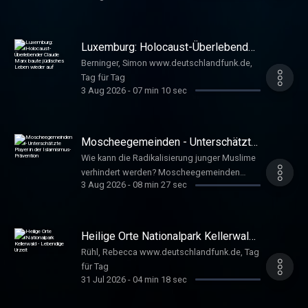
Luxemburg: Holocaust-Überlebender
Claude Marx baute jüdisches Leben
Berninger, Simon www.deutschlandfunk.de,
wieder auf
Tag für Tag
3 Aug 2026
-
07 min 10 sec
Moscheegemeinden - Unterschätzte
Player in der Islamismus-Prävention
Wie kann die Radikalisierung junger Muslime
verhindert werden? Moscheegemeinden
3 Aug 2026
-
08 min 27 sec
spielen bei der Prävention eine wichtige Rolle
spielen, sagt Extremismusforscher Özgür
Özvatan. Denn die Mehrheit der Gemeinden
ist weder illiberal noch radikal. Meyer, Luisa
Heilige Orte Nationalpark Kellerwald
www.deutschlandfunk.de, Tag für Tag
- Lebendige Urzeit
Rühl, Rebecca www.deutschlandfunk.de, Tag
für Tag
31 Jul 2026
-
04 min 18 sec