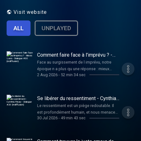
Visit website
ALL
UNPLAYED
Comment faire face à l'imprévu ? -
Alexis Lavis - Dialogue #30
Face au surgissement de l imprévu, notre
(rediffusion)
époque n a plus qu une réponse : mieux
2 Aug 2026
-
52 min 34 sec
prévoir. En s appuyant sur la philosophie et
sur la pensée chinoise, Alexis Lavis nous
montre qu il y aurait d autres façons faire,
plus riches, plus fines, et plus heureuses.Le
Se libérer du ressentiment - Cynthia
livre d Alexis :
Fleury - Dialogue #26 (rediffusion)
Le ressentiment est un piège redoutable. Il
https://www.autrement.com/limprevu/9782746759701Mo
est profondément humain, et nous menace
site :
30 Jul 2026
-
49 min 43 sec
tous. Comment mieux le comprendre, le
https://www.fabricemidal.comRediffusion,
repérer quand il grandit en nous ou dans un
première diffusion le 20 février 2022.Reso,
collectif ? J'en parle avec la philosophe
mon école de méditation :
Cynthia Fleury.Le livre de Cynthia :