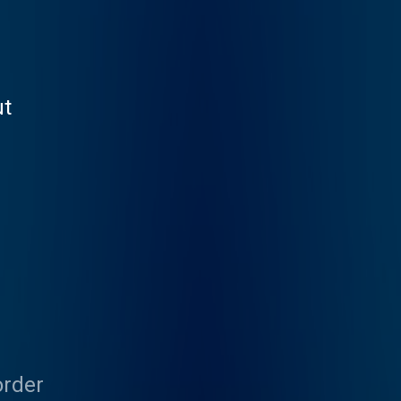
ut
order