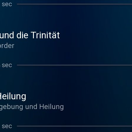
 sec
nd die Trinität
order
 sec
eilung
rgebung und Heilung
 sec