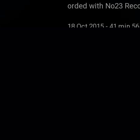
orded with No23 Rec
18 Oct 2015
-
41 min 56
NT: Offenbarun
Das große Finale der 
4 Oct 2015
-
51 min 37 
Hand auf's Herz
Hand auf's Herz