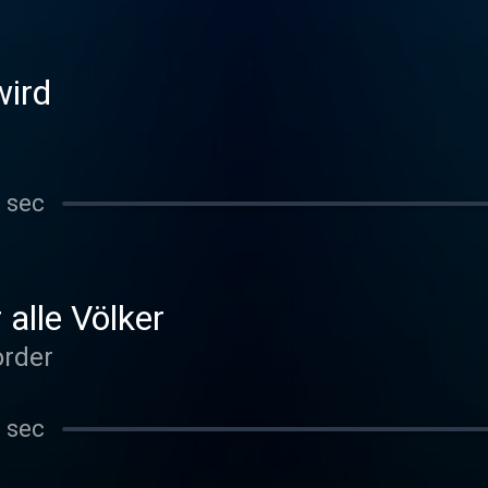
wird
 sec
alle Völker
order
 sec