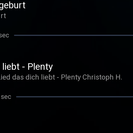
geburt
rt
sec
liebt - Plenty
ied das dich liebt - Plenty Christoph H.
 sec