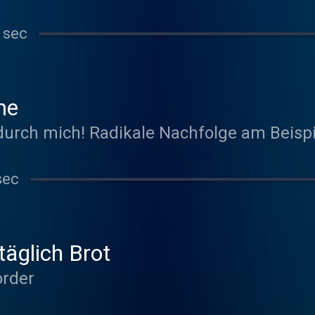
 sec
me
Dein Reich komme - durch mich! Radikale Nachfo
sec
täglich Brot
order