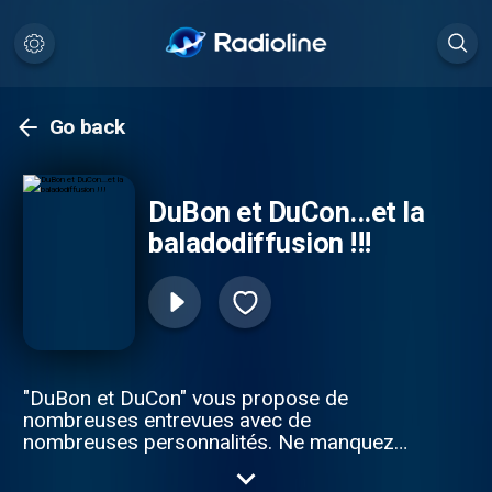
Go back
DuBon et DuCon...et la
baladodiffusion !!!
"DuBon et DuCon" vous propose de
nombreuses entrevues avec de
nombreuses personnalités. Ne manquez
pas cette série portant sur le→ Rock
Québécois des Années '70. Pour vous