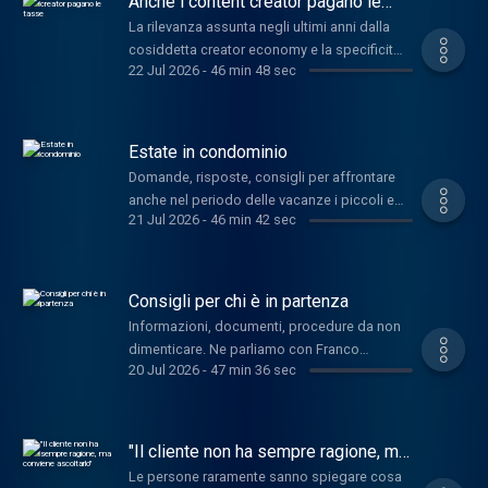
Anche i content creator pagano le
Assogestioni, ci presenta i dati pi rilevanti.
tasse
La rilevanza assunta negli ultimi anni dalla
cosiddetta creator economy e la specificit
22 Jul 2026
-
46 min 48 sec
dell attivit svolta dagli addetti ai lavori ha
comportato una crescente attenzione anche
agli aspetti fiscali e ai relativi controlli. Ne
parliamo con Laura Ambrosi ,
Estate in condominio
commercialista, esperta per Il Sole 24 ORE. L
Domande, risposte, consigli per affrontare
Inps ha rilasciato il 3 luglio un nuovo
anche nel periodo delle vacanze i piccoli e
simulatore della contribuzione di artigiani e
21 Jul 2026
-
46 min 42 sec
grandi imprevisti condominiali. Ne parliamo
commercianti. Il servizio ad accesso libero e
con l'avv. Eugenio Correale , Direttore Centro
anonimo, senza necessit di credenziali. Ce lo
studio Anaci Milano e Anaci Lombardia.
presenta Antonio Pone , diretotre centrale
Consigli per chi è in partenza
della Direzione Centrale Entrate INPS.
Informazioni, documenti, procedure da non
dimenticare. Ne parliamo con Franco
20 Jul 2026
-
47 min 36 sec
Gattinoni , presidente FTO, Federazione
Turismo Organizzato (Confcommercio) . Con
Stefano Gianti - Education Manager a
Swissquote - osserviamo invece la partenza
"Il cliente non ha sempre ragione, ma
della settimana per i mercati finanziari nel
conviene ascoltarlo"
Le persone raramente sanno spiegare cosa
nostro MeteoBorsa.