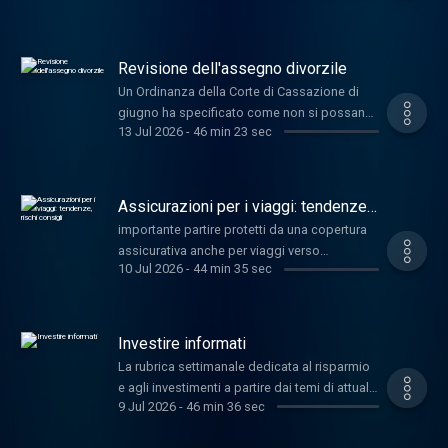
operatori del settore: Simone Rossi , co-
fondatore di Gate-away.com, e Claudio Citzia
, CEO e Founder di Luxforsale, piattaforma
Revisione dell'assegno divorzile
dedicata al settore degli immobili di lusso.
Un Ordinanza della Corte di Cassazione di
giugno ha specificato come non si possano
13 Jul 2026
-
46 min 23 sec
chiedere indietro i soldi versati al figlio,
anche se successivamente il provvedimento
che ne ha stabilito il pagamento, sia stato
modificato. Ne parliamo con l avv. Giorgio
Assicurazioni per i viaggi: tendenze,
Vaccaro - esperto diritto di famiglia per Il
rischi consigli
importante partire protetti da una copertura
Sole 24 ORE . MeteoBorsa a cura di Roberto
assicurativa anche per viaggi verso
Rossignoli , Senior Portfolio Manager di
10 Jul 2026
-
44 min 35 sec
destinazioni vicine, come una capitale
Moneyfarm.
europea, per tutelare la salute in caso di
imprevisti e l investimento in caso di
annullamento del viaggio. Ne parliamo con
Investire informati
Fabio Carsenzuola , CEO della Regione
La rubrica settimanale dedicata al risparmio
Mediterranea di Redion e Anna Vizzari -
e agli investimenti a partire dai temi di attualit
coordinatrice Public Affairs Altroconsumo.
9 Jul 2026
-
46 min 36 sec
. Adriano Nelli , executive vice president e
Responsabile per l Italia di PIMCO