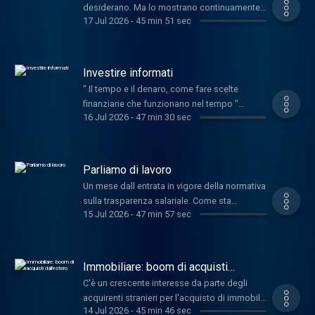
desiderano. Ma lo mostrano continuamente,
17 Jul 2026
-
45 min 51 sec
nei loro comportamenti, nelle esitazioni, nei
piccoli gesti ripetuti. cos che nascono
innovazioni apparentemente banali, ma in
realt decisive, perch rispondono a un
Investire informati
bisogno reale, anche se mai espresso
" Il tempo e il denaro, come fare scelte
apertamente. Presentiamo il libro Il cliente
finanziarie che funzionano nel tempo "
non ha sempre ragione, ma conviene
16 Jul 2026
-
47 min 30 sec
Presentiamo il libro con l'autore: Andrea
ascoltarlo collegandoci con l autore:
Beltratti , Professore Ordinario del
Massimiliano Dona , presidente Unione
Dipartimento di Finanza presso l’Università
Nazionale Consumatori.
Bocconi , che viene a trovarci in studio. Anasf
Parliamo di lavoro
e Mefop hanno firmato di un accordo
Un mese dall entrata in vigore della normativa
strategico finalizzato a rafforzare il ruolo
sulla trasparenza salariale. Come sta
della consulenza previdenziale e a
15 Jul 2026
-
47 min 57 sec
andando? Ne parliamo con l avv. Ottavio
promuovere una più ampia cultura della
Sangiorgio - Associate Partner di Pirola
pianificazione finanziaria e previdenziale. Ci
Pennuto Zei Associati, esperto di diritto del
colleghiamo, per parlarne, con Luigi Conte ,
lavoro - e con Giulia Maniscalco , Senior
Immobiliare: boom di acquisti
presidente Anasf .
Legal Consultant The Adecco Group.
dall'estero
C'è un crescente interesse da parte degli
acquirenti stranieri per l'acquisto di immobili
14 Jul 2026
-
45 min 46 sec
sul territorio italiano. Ne parliamo con due