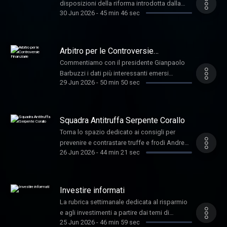
disposizioni della riforma introdotta dalla
Country Sustainability corporate
30 Jun 2026
-
45 min 46 sec
legge di Bilancio 2026, con l obiettivo di
Responsibility per Generali Italia. Nella foto
aumentare l adesione ai fondi pensione e
sotto Claudio Testi , amministratore unico di
rafforzare il secondo pilastro previdenziale
Socfeder e Elena Trivari , Sustainability
in un contesto in cui le future pensioni
Arbitro per le Controversie
manager di IRSAP.
pubbliche saranno sempre pi strettamente
Finanziarie
Commentiamo con il presidente Gianpaolo
legate ai contributi effettivamente versati. Ne
Barbuzzi i dati più interessanti emersi
parliamo con Claudio Pinn a , consigliere
29 Jun 2026
-
50 min 50 sec
dall'ultima relazione annuale, che si è svolta
gruppo Aon ed esperto su temi previdenziali
giovedì 25 giugno. Come parte la settimana
per Il Sole 24 ORE.
per i mercati finanziari? Ne parliamo con
Andrea Busi , CEO di Directa SIM.
Squadra Antitruffa Serpente Corallo
Torna lo spazio dedicato ai consigli per
prevenire e contrastare truffe e frodi Andrea
26 Jun 2026
-
44 min 21 sec
Polo - responsabile comunicazione di
Facile.it
Investire informati
La rubrica settimanale dedicata al risparmio
e agli investimenti a partire dai temi di
25 Jun 2026
-
46 min 59 sec
attualità Interviene Luigi Nardella ,