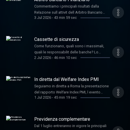
Investments.
Consumerismo no profit.
Commentiamo i principali risultati dalla
Relazione sull attivit dell Arbitro Bancario
3 Jul 2026
-
43 min 59 sec
Finanziario, che si tenuta il 24 giugno scorso.
Ci colleghiamo con Margherita Cartechini ,
Capo del Servizio Tutela individuale dei clienti
di Banca d Italia. Nella prima parte della
Cassette di sicurezza
puntata, come ogni venerd , torna a riunirsi la
Come funzionano, quali sono i massimali,
Squadra Antitruffa Serpente Corallo.
quali le responsabilit delle banche? Lo
2 Jul 2026
-
46 min 10 sec
chiediamo all avv. Serena Penta , esperta per
Il Sole 24 ORE. Presentiamo il libro Investire
con l Intelligenza artificiale collegandoci con
l autore: Enrico Malverti , analista finanziario.
In diretta dal Welfare Index PMI
Seguiamo in diretta a Roma la presentazione
del rapporto Welfare Index PMI, l evento
1 Jul 2026
-
45 min 19 sec
annuale promosso da Generali Italia nel
corso del quale vengono premiate le imprese
con le migliori pratiche di welfare aziendale.
Nella foto sopra con il nostro Mauro Meazza,
Previdenza complementare
Massimo Monacelli , General manager di
Dal 1 luglio entreranno in vigore le principali
Generali Italia e Barbara Lucini , Responsabile