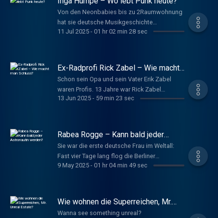
Inga Humpe – Wo lebt Punk heute?
Von den Neonbabies bis zu 2Raumwohnung
hat sie deutsche Musikgeschichte
11 Jul 2025
-
01 hr 02 min 28 sec
mitgeschrieben. Bei uns spricht Inga Humpe
über ihren Weg, ihre Punkzeit, das
Älterwerden und die fast therapeutische
Wirkung des Berghain.
Ex-Radprofi Rick Zabel – Wie macht
man Schluss?
Schon sein Opa und sein Vater Erik Zabel
waren Profis. 13 Jahre war Rick Zabel
13 Jun 2025
-
59 min 23 sec
Radsportler, ehe er seine Karriere im
vergangenen Jahr beendete. Im Podcast
spricht Rick über den „Radsport-Zirkus“,
Rockstars auf dem Sattel, und wie es ist,
Rabea Rogge – Kann bald jeder
nochmal ganz neu anzufangen.
Astronautin werden?
Sie war die erste deutsche Frau im Weltall:
Fast vier Tage lang flog die Berliner
9 May 2025
-
01 hr 04 min 49 sec
Ingenieurin und Polarforscherin Rabea Rogge
mit einer SpaceX-Kapsel um die Erde. Wie hat
sie sich darauf vorbereitet? Und warum
braucht es dringend Köche und Schreiner im
Wie wohnen die Superreichen, Mr.
All? Darüber spricht sie im Ringbahn-
Unreal Estate?
Wanna see something unreal?
Podcast.