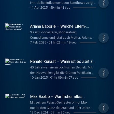
Immobilieninfluencer Leon Sandhowe zeigt
11 Apr 2025
-
59 min 41 sec
auf Instagram und Tiktok Luxus-Appartments
wie die Villa von Bushido. Was hat er schon
an Absurditäten gesehen? Ab wie vielen
Bädern gilt man als reich? Und warum haben
Ariana Baborie – Welche Eltern-
Millionäre nervige Lichtschalter? Darüber
Klischees stimmen?
Sie ist Podcasterin, Moderatorin,
spricht er bei einer unluxuriösen Fahrt mit der
Comedienne und jetzt auch Mutter: Ariana
Ringbahn.
7 Feb 2025
-
01 hr 02 min 19 sec
Baborie über ihre neue Rolle, die absurdesten
Ratschläge von anderen Eltern und die
Migrationsgeschichte ihrer Familie.
Renate Künast – Wann ist es Zeit zu
gehen?
40 Jahre war sie im politischen Betrieb. Mit
den Neuwahlen gibt die Grünen-Politikerin
10 Jan 2025
-
01 hr 09 min 07 sec
nun ihr Mandat ab. Renate Künast über ihren
persönlichen Panzer, Männer und Parallelen
zwischen Politik und Knast.
Max Raabe – War früher alles
besser?
Mit seinem Palast-Orchester bringt Max
Raabe den Glanz der 20er und 30er Jahre
13 Dec 2024
-
55 min 36 sec
zurück auf die Bühne. In der Ringbahn spricht