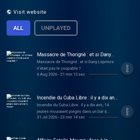
jamais imaginée. Comment trouvent-ils leur
place, quand cela se passe dans un village,
Visit website
une rue, ou même chez des gens qu'ils
croisent au quotidien ? En première ligne,
ALL
UNPLAYED
podcast d' actu.fr , vous plonge dans les
coulisses de ces faits divers, racontés par
nos journalistes de terrain . 🎧 Abonnez-
vous pour ne manquer aucun épisode,
disponible sur actu.fr , Spotify, Apple
Massacre de Thorigné : et si Dany
Leprince n’était pas le coupable ?
Podcasts, Deezer et toutes vos
Massacre de Thorigné : et si Dany Leprince
plateformes d’écoute. Une émission pensée
n’était pas le coupable ?
et réalisée par Anne-Sophie Blot et Sophie
6 Aug 2026
-
21 min 15 sec
Pams.
Incendie du Cuba Libre : il y a dix ans,
14 jeunes mouraient piégés dans un
Incendie du Cuba Libre : il y a dix ans, 14
bar à Rouen
jeunes mouraient piégés dans un bar à
31 Jul 2026
-
23 min 14 sec
Rouen