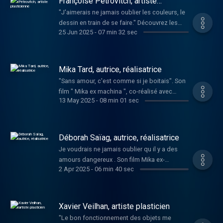
Françoise Pétrovitch, artiste
Sinon ?
Xavier Veilhan (artiste), Anne Pacéo
plasticienne
"J'aimerais ne jamais oublier les couleurs, le
(musicienne), Swann Périssé (humoriste),
dessin en train de se faire." Découvrez les
Malik Djoudi (musicien), Anne Pauly
25 Jun 2025
-
07 min 32 sec
œuvres de Françoise Pétrovitch sur son site .
(écrivaine), Florence Loret Caille (actrice),
Héléna Noguerra (comédienne, musicienne),
Mathieu Boogaerts (musicien), Anne Berest
Mika Tard, autrice, réalisatrice
(écrivaine), Clara Ysé (musicienne), Chassol
(musicien) et Sheila (chanteuse).
"Sans amour, c'est comme si je boitais". Son
film " Mika ex machina ", co-réalisé avec
13 May 2025
-
08 min 01 sec
Déborah Saïag , est disponible sur les
plateformes de VOD.
Déborah Saïag, autrice, réalisatrice
Je voudrais ne jamais oublier qu il y a des
amours dangereux . Son film Mika ex-
2 Apr 2025
-
06 min 40 sec
machina co-réalisé avec Mika Tard est
disponible sur les plateformes de VOD.
Xavier Veilhan, artiste plasticien
"Le bon fonctionnement des objets me