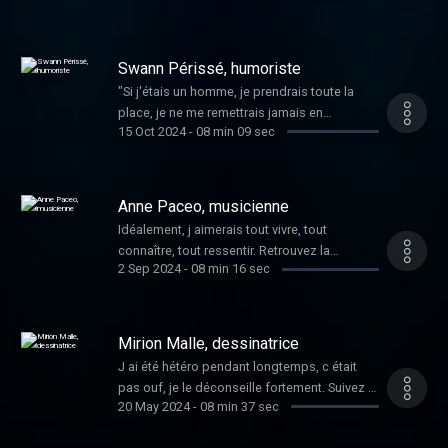
Swann Périssé, humoriste
"Si j'étais un homme, je prendrais toute la
place, je ne me remettrais jamais en
15 Oct 2024
-
08 min 09 sec
question... En fait, je vivrais ma meilleure vie !"
Anne Paceo, musicienne
Idéalement, j aimerais tout vivre, tout
connaître, tout ressentir. Retrouvez la
2 Sep 2024
-
08 min 16 sec
musicienne sur son site.
Mirion Malle, dessinatrice
J ai été hétéro pendant longtemps, c était
pas ouf, je le déconseille fortement. Suivez l
20 May 2024
-
08 min 37 sec
autrice de BD sur son compte Instagram .