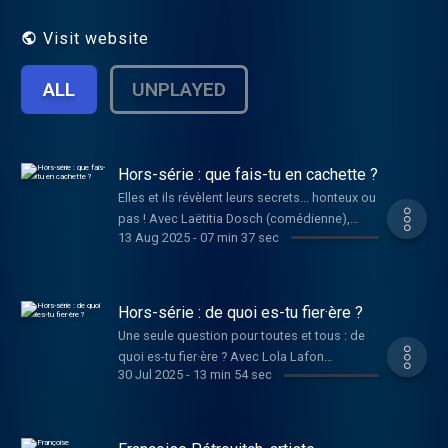
Visit website
ALL
UNPLAYED
Hors-série : que fais-tu en cachette ?
Elles et ils révèlent leurs secrets... honteux ou
pas ! Avec Laëtitia Dosch (comédienne),
13 Aug 2025
-
07 min 37 sec
Léonie Pernet (musicienne), Déborah Saïag
(autrice, réalisatrice), Malik Djoudi (musicien),
Swann Périssé (humoriste), Alex Beaupain
(musicien), Constance Debré (écrivain),
Hors-série : de quoi es-tu fier·ère ?
Rebecca Zlotowsky (réalisatrice), Mélissa
Une seule question pour toutes et tous : de
Laveaux (musicienne), Fatima Daas
quoi es-tu fier·ère ? Avec Lola Lafon
(écrivaine), Valérie Donzelli (réalisatrice) et
30 Jul 2025
-
13 min 54 sec
(écrivaine), Klaire fait grr (autrice), Alex
Pénélope Bagieu (dessinatrice). Les
Beaupain (musicien), Mirion Malle
épisodes consacrés à chacun.e des
(dessinatrice de BD), Laura Cahen
intervenant.e.s sont en écoute sur la chaîne Et
(musicienne), Ovidie (autrice, réalisatrice),