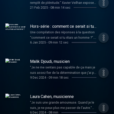
remplit de plénitude." Xavier Veilhan expose
21 Feb 2025
-
08 min 14 sec
actuellement au Centre Pompidou Metz.
Hors-série : comment ce serait si tu
étais un homme ?
Une compilation des réponses à la question
"comment ce serait si tu étais un homme ?".
6 Jan 2025
-
09 min 12 sec
Avec Anne Berest, Ovidie, Anne Paceo, Mirion
Malle, Laëtitia Dosch, Klaire fait grrr, Lola
Lafon, Rebecca Zlotowski, Fatima Daas,
Jeanne Cherhal et Swann Périssé. Retrouvez
Malik Djoudi, musicien
les épisodes complets de chacune de ces
"Je ne me sentais pas capable de ça mais je
invitées sur la page du podcast "Et Sinon ?" .
suis assez fier de la détermination que j'ai pu
9 Dec 2024
-
09 min 18 sec
avoir, de ne jamais baisser les bras." Le
musicien sort un nouvel album "Vivant"
(Cinq7) et est en tournée dans toute la
France.
Laura Cahen, musicienne
"Je suis une grande amoureuse. Quand je le
suis, je ne peux plus me passer de l'autre."
6 Dec 2024
-
08 min
Bientôt un nouvel album pour Laura Cahen !