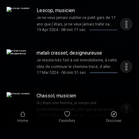
Lescop, musicien
Je ne veux jamais oublier ce petit gars de 17
ans que j’étais, je ne veux jamais trahir sa
19 Apr 2024
-
08 min 17 sec
parole. Je me suis promis que je ne le
décevrai jamais. Découvrez le nouvel album
de Lescop
matali crasset, designeureuse
Je résiste très fort à cet immobilisme, à cette
idée de continuer le chemine tracé, d aller
17 Mar 2024
-
06 min 51 sec
vers le progrès alors qu on sait pertinemment
que ce n est plus la chose à suivre.
Découvrez les œuvres de matali crasset sur
son site .
Chassol, musicien
Si j étais une femme, je serais une
compositrice énervée, plus que je ne le suis
17 Feb 2024
-
05 min 02 sec
là, très très identitaire, assez radicale et pas
Home
Favorites
Discover
facile. Et j’aurais raison. Le site de Chassol
Clara Ysé, musicienne