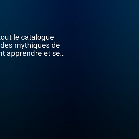
tout le catalogue
nt apprendre et se
es ? Tant de sujets que
 par
nformations.