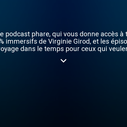
ce podcast phare, qui vous donne accès à 
voyage dans le temps pour ceux qui veule
t les grand.e.s pionnier.e.s de leurs époqu
r en podcast et à l’antenne d’Europe 1. Hébergé
olitique-de-confidentialite pour plus d'i