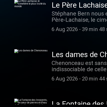
Le Père Lachaise,
Stéphane Bern nous en
Père-Lachaise, le cim
chapelles et ses obél
6 Aug 2026
-
39 min 48 
le préfet de la Seine
exigences post-révolut
d’hygiène, qui a très
les plus anciens habi
Les dames de C
parisien ? Qui peut a
Chenonceau est sans d
Gallot, conservateur 
indissociable de cell
cimetière" (Les Arènes). (rediffusion) Au Coeur de
vous explique commen
Présentation : Stépha
6 Aug 2026
-
20 min 44 
femmes exceptionnelle
Benjamin Delsol - Aut
Coeur de l'Histoire es
Hébergé par Audiomea
Réalisation : Jean-François Bussière Hé
d'informations.
audiomeans.fr/politiq
La Fontaine des I