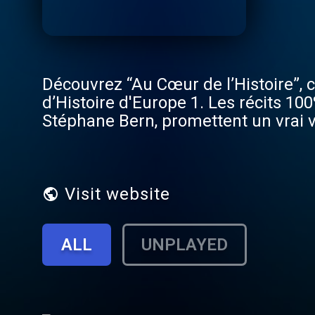
Découvrez “Au Cœur de l’Histoire”, 
d’Histoire d'Europe 1. Les récits 100% immersifs de Virginie Girod, et les épisodes mythiques de
Stéphane Bern, promettent un vrai 
divertir. Quelles sont les racines des grands Empires ? Quels sont les secrets des guerres, complots et
controverses de l'Histoire ? Qui son
ces deux incarnants explorent chaque jou
Audiomeans. Visitez audiomeans.fr/p
Visit website
ALL
UNPLAYED