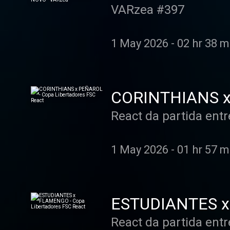
FLAMENGO DE 
VARzea #397
1 May 2026
-
02 hr 38 m
CORINTHIANS x 
React da partida entr
1 May 2026
-
01 hr 57 m
ESTUDIANTES x 
React da partida entr