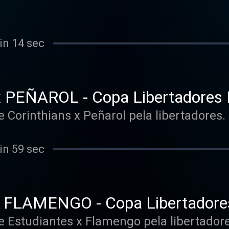
NOVO - VARzea
in 14 sec
PEÑAROL - Copa Libertadores 
e Corinthians x Peñarol pela libertadores.
in 59 sec
FLAMENGO - Copa Libertadore
e Estudiantes x Flamengo pela libertador