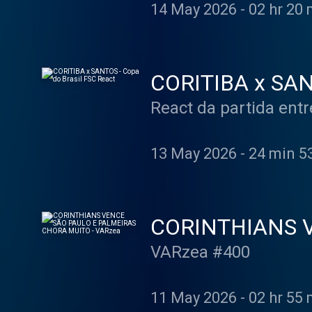
14 May 2026
-
02 hr 20 
CORITIBA x SANT
React da partida entr
13 May 2026
-
24 min 5
CORINTHIANS V
VARzea
VARzea #400
11 May 2026
-
02 hr 55 