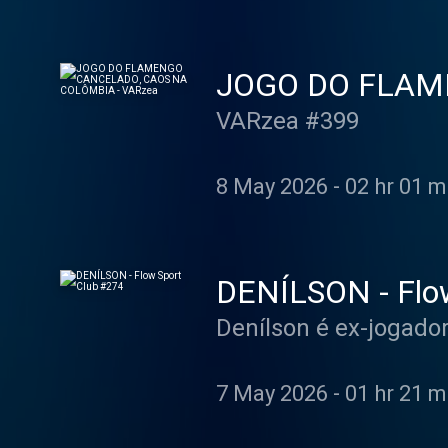
JOGO DO FLAM
VARzea #399
8 May 2026
-
02 hr 01 m
DENÍLSON - Flo
Denílson é ex-jogado
7 May 2026
-
01 hr 21 m