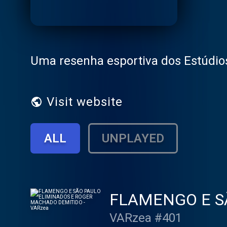
Uma resenha esportiva dos Estúdio
Visit website
ALL
UNPLAYED
FLAMENGO E S
DEMITIDO - VA
VARzea #401