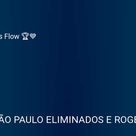
s Flow 🏆💙
ÃO PAULO ELIMINADOS E RO
Rzea