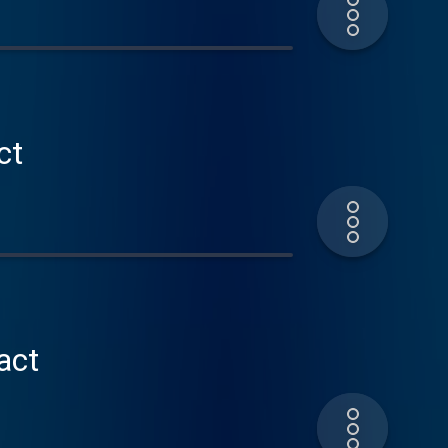
ct
act