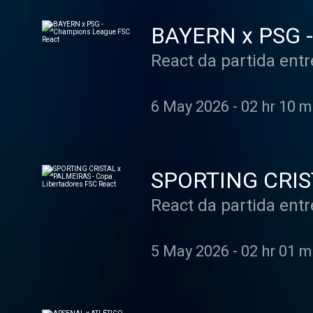
BAYERN x PSG -
React da partida ent
6 May 2026
-
02 hr 10 m
SPORTING CRIST
React da partida entr
5 May 2026
-
02 hr 01 m