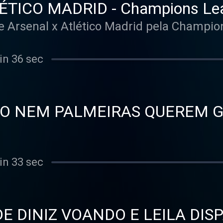
TICO MADRID - Champions Lea
re Arsenal x Atlético Madrid pela Champi
in 36 sec
 NEM PALMEIRAS QUEREM G
O - VARzea
in 33 sec
E DINIZ VOANDO E LEILA DI