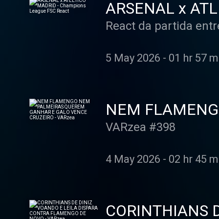
ARSENAL x ATLÉ
React da partida ent
5 May 2026
-
01 hr 57 m
NEM FLAMENGO
VENCE CRUZEIR
VARzea #398
4 May 2026
-
02 hr 45 m
CORINTHIANS D