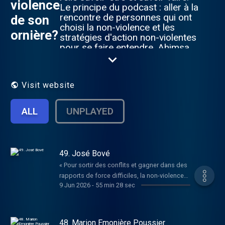
violence
Le principe du podcast : aller à la
rencontre de personnes qui ont
de son
choisi la non-violence et les
ornière?
stratégies d'action non-violentes
pour se faire entendre. Ahimsa
Visit website
ALL
UNPLAYED
49. José Bové
« Pour sortir des conflits et gagner dans des
rapports de force difficiles, la non-violence
9 Jun 2026
-
55 min 28 sec
peut être quelque chose d'efficace qui libère
la personne qui agit et ne détruit pas
l'adversaire » José Bové Candidat à la
présidentielle de 2007 luttant contre la
48. Marion Emonière Poussier