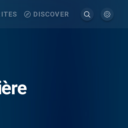
ITES
DISCOVER
ière