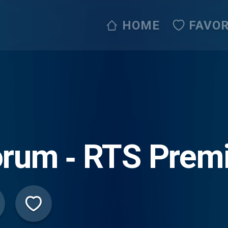
HOME
FAVOR
rum ‐ RTS Prem