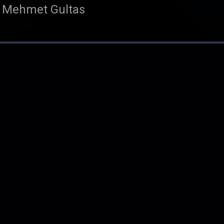
r Mehmet Gultas
é par Mehmet Gultas
r Mehmet Gultas
 sec
 par Renaud Malik et Anne Four
 Renaud Malik et Anne Fournier