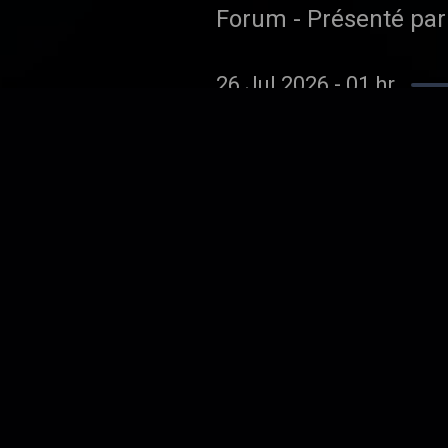
Forum - Présenté pa
26 Jul 2026
-
01 hr
Forum - Présent
Forum - Présenté pa
25 Jul 2026
-
59 min 59
Forum - Présenté
Forum - Présenté par