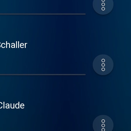
challer
 Claude