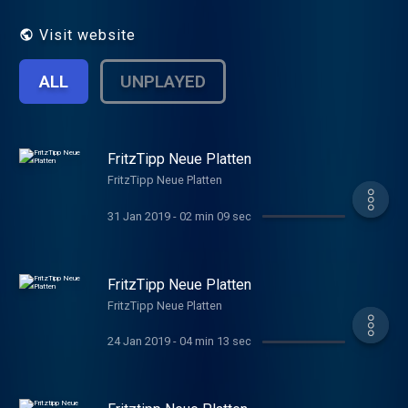
Visit website
ALL
UNPLAYED
FritzTipp Neue Platten
FritzTipp Neue Platten
31 Jan 2019
-
02 min 09 sec
FritzTipp Neue Platten
FritzTipp Neue Platten
24 Jan 2019
-
04 min 13 sec