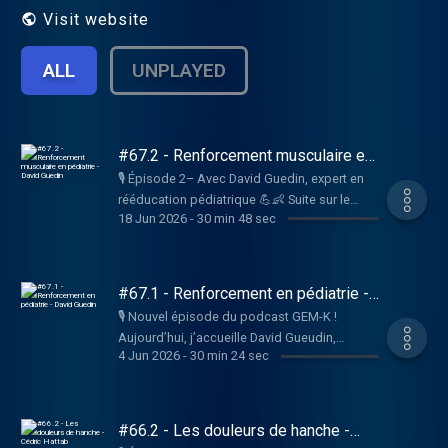
Visit website
ALL
UNPLAYED
#67.2 - Renforcement musculaire en
pédiatrie - David Guedin
🎙️ Épisode 2– Avec David Guedin, expert en
rééducation pédiatrique 💪👶 Suite sur le
18 Jun 2026
-
30 min 48 sec
renforcement musculaire en pédiatrie et
paralysie cérébrale 🔥 Dans cette partie, on
décortique : 🔹 Renforcement en pédiatrie
grave ou pas 🔹 Modalités et protocoles 🔹
#67.1 - Renforcement en pédiatrie -
Place des outcomes et évaluations 🔹 Le
David Guedin
🎙️ Nouvel épisode du podcast GEM-K !
crossfit adapté, comment lenseigner ?r Un
Aujourd’hui, j’accueille David Gueudin,
épisode clair, pédagogique et riche en
4 Jun 2026
-
30 min 24 sec
kinésithérapeute expert en rééducation
enseignements — à ne pas manquer ! 🎧
pédiatrique et renforcement musculaire 💪👶
#PodcastKine #GEMK #RenforcementPedia
Ensemble, on aborde le renforcement
#KinePediatrique #CrossfitPedia
musculaire en pédiatrie, focus paralysie
#66.2 - Les douleurs de hanche -
#DavidGueudin #FormationKine
cérébrale 🔥 Dans cet épisode 1, on explore :
Cédric Hattab