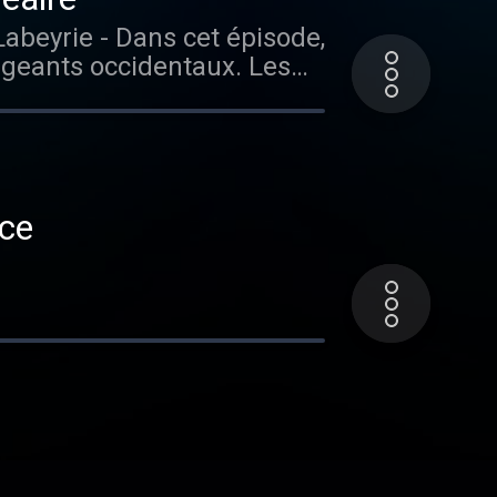
igeants occidentaux. Les
sses, et d'un musicien qui
nce