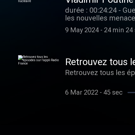
durée : 00:24:24 - Guerre en Ukraine, le p
les nouvelles menaces
témoignages des proch
9 May 2024
-
24 min 24
vient de recevoir son
Retrouvez tous l
Retrouvez tous les ép
6 Mar 2022
-
45 sec