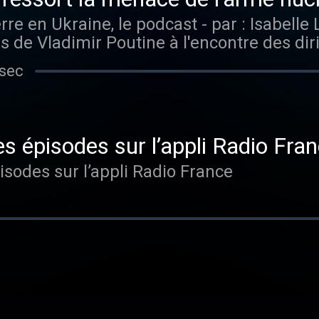
odcast - par : Isabelle Labeyrie - Dans cet épisode,
 de Vladimir Poutine à l'encontre des dir
es de civils, détenus dans les prisons ru
 sec
 ordre de mobilisation.
es épisodes sur l’appli Radio Fra
isodes sur l’appli Radio France