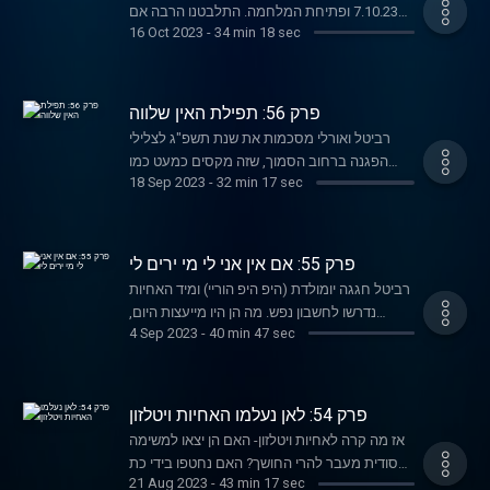
7.10.23 ופתיחת המלחמה. התלבטנו הרבה אם
16 Oct 2023
-
34 min 18 sec
להעלות אותו, והחלטנו שכן - בשביל כל אותן
מאזינות שמחפשות בריחה של חצי שעה
מהסיפורים הקשים והתמונות המזעזעות. הלב
שלנו כואב יחד איתכן, ואנחנו מקוות ששיחה על
פרק 56: תפילת האין שלווה
טונה, ברונו מארס ופערי דורות יקלו על הכאב
רביטל ואורלי מסכמות את שנת תשפ"ג לצלילי
אפילו בטיפה.
הפגנה ברחוב הסמוך, שזה מקסים כמעט כמו
18 Sep 2023
-
32 min 17 sec
השנה שעברה עלינו. פרק שכולו איחולים לשנה
הבאה, החלטות נחושות וטיפים להתמודדות עם
דודה שולה.
פרק 55: אם אין אני לי מי ירים לי
רביטל חגגה יומולדת (היפ היפ הוריי) ומיד האחיות
נדרשו לחשבון נפש. מה הן היו מייעצות היום,
4 Sep 2023
-
40 min 47 sec
לעצמן הצעירות ב20 שנה- לעשות יותר ספורט?
לעשות פחות ספורט? מסתבר שהחיים היו יותר
מורכבים מזה. קחו מחברת ועט ותרשמו כדי
שאחר כך לא תגידו איך אף אחת לא אמרה לנו.
פרק 54: לאן נעלמו האחיות ויטלזון
אז מה קרה לאחיות ויטלזון- האם הן יצאו למשימה
סודית מעבר להרי החושך? האם נחטפו בידי כת
21 Aug 2023
-
43 min 17 sec
מיסתורית? או שגם הן הלכו לקייטנת שוקו