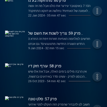
פרק 60: מתחזקות בע"מ
ה7.10 באוקטובר עירער את כולנו אבל מה זה עשה
לאמונה של האחיות? נחלשה או דווקא התחזקה?
22 Jan 2024
-
35 min 47 sec
האם יש סיכוי שאורלי חזרה להאמין בבורא עולם
ולמה לעזאזל כולם נגדנו?
פרק 59: צריך לשנות את השם של
הפודקאסט
3 חודשים למלחמה האחיות חוזרות זיפת זה החרא
החדש השגרה החדשה מתגעגעים? גם אנחנו.
9 Jan 2024
-
32 min 15 sec
פרק 58: עורף חזק דיו
אין הרבה מילים בימים האלה, אבל את אלו שיש
הכנסנו לפרק - עשינו סדר באירועים וברגשות,
26 Oct 2023
-
54 min 42 sec
הכנסנו את אתרי החדשות למיניהם לפרופורציה,
החלפנו את הג'ין וטוניק לערק אשכוליות ואמרנו
תודה לקורונה שהייתה אחלה של חזרה גנרלית.
פרק 57: סלט טונה
חשוב לנו להבהיר שהפרק הזה הוקלט לפניי אירועי