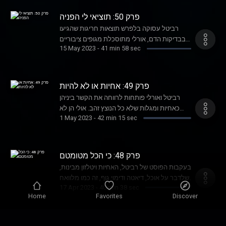
פרק 50: תוציאי לי הפניה
רביטל עסוקה בלפרש תוצאות חריגות שהגיעו
בבדיקות הדם, אורלי מתוסכלת מגופים ציבוריים
15 May 2023
-
41 min 58 sec
שאמורים לתת סיוע אך במקום זה מוסיפים
מצוקה. האם רק במשפחת ויטלזון יש עיסוק
במחלות, קביעת תורים וולנטרית לבדיקות ומתי
זורקים תרופה לא בתוקף.
פרק 49: אחיות או לא להיות
רביטל ואורלי פותחות לרווחה את הקשר ביניהן
כאחיות ומגלות שלא כל הנוצץ זהב. אולי הן לא
1 May 2023
-
42 min 15 sec
בקשר כזה טוב כמו שחשבנו ואולי זו היתה בכלל
טעות לפתוח הכל מול המיקרופון? מה גרם להן
לצחוק לצעוק ולבכות והכל בפרק אחד??
פרק 48: כי הכל מטומטם
בעקבות הפוסט של רביטל, האחיות ויטלזון מבינות,
שלדבר על אוכל, דיאטה ודימוי גוף, זה כמו מלוואח
17 Apr 2023
-
40 min 38 sec
- אף פעם אין יותר מדי. פרק כן, חשוף וכנראה לא
Home
Favorites
Discover
מספיק פוליטיקלי קורקט. על התסכול, הלופ וחוסר
המוצא וכמובן פינה המכתירה רשמית את עונה
שלוש של המנדלוריאן - כגרועה שבעונות.
פרק 47: וקנה לך חבר/ה