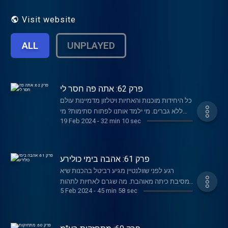
ניקיון, כביסה, פמיניזם והפרעות אכילה, העברה
בין דורית וגם על המנדלוריאן ואיירון מיידן.
Visit website
צילום: אושר עדן פשינסקי
ALL
UNPLAYED
פרק 62: אתה פה חסר לי
כל היחידות מוכנות והאחיות ויטלזון מדמיינות עולם
ללא גברים. מי ילמד אותנו לפתוח סתימות? מי
19 Feb 2024
-
32 min 10 sec
יעשה קניות בסופר? ואיזה כיף יהיה שיהיו רק
רופאות
פרק 61: אהבה בימי כולירע
רגע לפני שוולנטיין מגיע רביטל בהכנות שיא
למסיבת כיתה מאוהבת. מה שגרם לאחיות לתהות
5 Feb 2024
-
45 min 58 sec
מה קורה עם אהבה במלחמה? האם יש בכלל
מקום לרומנטיקה? והאם רביטל תבכה גם בפרק
הזה?