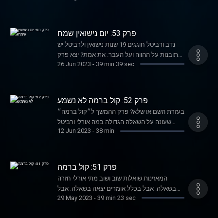
ולחמניה? כל התשובות בפרק.
פרק 53: יום נישואין שמח
נדב ורביטל חוגגים 19 שנות נישואין ולרביטל יש
תובנות על ההווה ועל העבר. את אמת? יצא פרק
26 Jun 2023
-
39 min 39 sec
מרגש.
פרק 52: קול ברמה לא נשמע
בעזרת השם או שלא? פרק ההמשך ל״קול ברמה״
שעונה על השאלה הגדולה במה אורלי ורביטל
12 Jun 2023
-
38 min
מאמינות, אלוקים, אתאיזם ושאר ירקות. איך קרה
ששתיים שיצאו מאותו בית חושבות כל כך שונה?
פרק 51: קול ברמה
המאזינות שואלות שוב ושוב מתי אורלי חזרה
בשאלה. אבל בכלל אומרים יצאה בשאלה. אבל
29 May 2023
-
39 min 23 sec
בכלל למי אכפת? פרק על יהדות, יידישקייט ומופע
חזנות מפתיע.