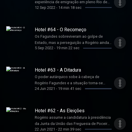
experiência de emigração em pleno Rio de
12 Sep 2022
-
14 min 18 sec
Janeiro.
Hotel #64 - O Recomeço
Os Fagundes sobreviveram ao golpe de
Estado, mas a perseguição a Rogério ainda
5 Sep 2022
-
19 min 22 sec
mal começou.
Hotel #63 - A Ditadura
O poder autárquico sobe à cabeça de
Rogério Fagundes e a situação torna-se
24 Jun 2021
-
19 min 41 sec
insustentável.
Hotel #62 - As Eleições
Rogério assume a candidatura à presidência
da Junta da União das Freguesia de Poceirão
22 Jun 2021
-
22 min 39 sec
e Marateca.