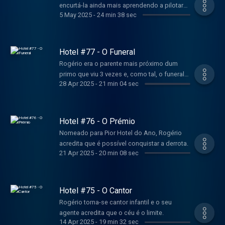
encurtá-la ainda mais aprendendo a pilotar
5 May 2025
-
24 min 38 sec
aviões.
Hotel #77 - O Funeral
Rogério era o parente mais próximo dum
primo que viu 3 vezes e, como tal, o funeral
28 Apr 2025
-
21 min 04 sec
fica a seu cargo.
Hotel #76 - O Prémio
Nomeado para Pior Hotel do Ano, Rogério
acredita que é possível conquistar a derrota.
21 Apr 2025
-
20 min 08 sec
Hotel #75 - O Cantor
Rogério torna-se cantor infantil e o seu
agente acredita que o céu é o limite.
14 Apr 2025
-
19 min 32 sec