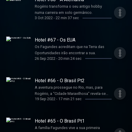
Rogério transforma o seu antigo hobby
numa carreira em solo germânico.
3 Oct 2022
-
22 min 37 sec
Hotel #67 - Os EUA
Os Fagundes acreditam que na Terra das
Oportunidades irão encontrar a sua.
26 Sep 2022
-
20 min 24 sec
Hotel #66 - O Brasil Pt2
A aventura prossegue no Rio, mas, para
Rogério, a “Cidade Maravilhosa” revela-se
19 Sep 2022
-
17 min 21 sec
um pesadelo.
Hotel #65 - O Brasil Pt1
A família Fagundes vive a sua primeira