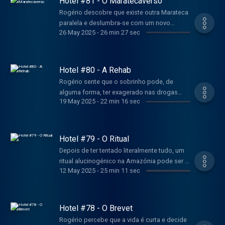
Hotel #81 - O Maratecaverso
Rogério descobre que existe outra Marateca
paralela e deslumbra-se com um novo
26 May 2025
-
26 min 27 sec
mundo de possibilidades.
Hotel #80 - A Rehab
Rogério sente que o sobrinho pode, de
alguma forma, ter exagerado nas drogas
19 May 2025
-
22 min 16 sec
leves e obriga-o a tratar-se.
Hotel #79 - O Ritual
Depois de ter tentado literalmente tudo, um
ritual alucinogénico na Amazónia pode ser a
12 May 2025
-
25 min 11 sec
solução para Rogério.
Hotel #78 - O Brevet
Rogério percebe que a vida é curta e decide