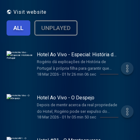
Visit website
ALL
UNPLAYED
Hotel Ao Vivo - Especial: História de
Portugal
Rogério dá explicações de História de
Portugal à própria filha para garantir que
18 Mar 2026
-
01 hr 26 min 06 sec
conclui o 12.º Ano e vai para a faculdade, tão
longe quanto possível. (Episódio gravado ao
vivo no Teatro Tivoli BBVA, Lisboa,
09.06.2025)
Hotel Ao Vivo - O Despejo
Depois de mentir acerca da real propriedade
do Hotel, Rogério pode ser expulso do
18 Mar 2026
-
01 hr 05 min 50 sec
imóvel que todos julgavam seu. (Episódio
gravado ao vivo no Teatro Sá da Bandeira,
Porto, 01.06.2025)