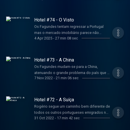
Hotel #74 - O Visto
Os Fagundes tentam regressar a Portugal
mas o mercado imobiliário parece não
4 Apr 2025
-
27 min 08 sec
querer colaborar.
Hotel #73 - A China
Os Fagundes mudam-se para a China,
atenuando o grande problema do país que é,
7 Nov 2022
-
21 min 06 sec
como sabemos, falta de população.
Hotel #72 - A Suíça
Rogério segue um caminho bem diferente de
todos os outros portugueses emigrados na
31 Oct 2022
-
17 min 42 sec
Suíça.