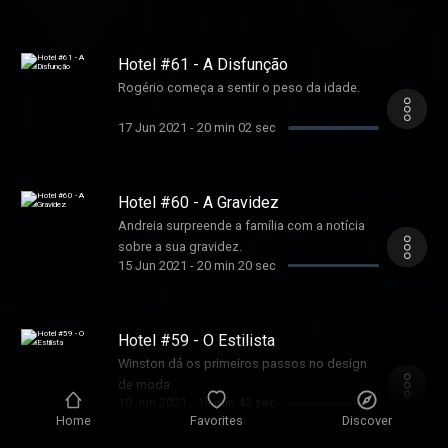
Hotel #61 - A Disfunção
Rogério começa a sentir o peso da idade.
17 Jun 2021
-
20 min 02 sec
Hotel #60 - A Gravidez
Andreia surpreende a família com a notícia
sobre a sua gravidez.
15 Jun 2021
-
20 min 20 sec
Hotel #59 - O Estilista
Winston dá os primeiros passos no design
de moda.
10 Jun 2021
-
19 min 43 sec
Home
Favorites
Discover