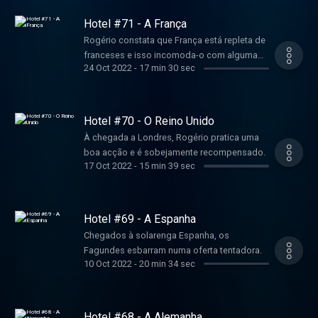
Hotel #71 - A França
Rogério constata que França está repleta de
franceses e isso incomoda-o com alguma
24 Oct 2022
-
17 min 30 sec
severidade.
Hotel #70 - O Reino Unido
À chegada a Londres, Rogério pratica uma
boa acção e é sobejamente recompensado.
17 Oct 2022
-
15 min 39 sec
Hotel #69 - A Espanha
Chegados à solarenga Espanha, os
Fagundes esbarram numa oferta tentadora.
10 Oct 2022
-
20 min 34 sec
Hotel #68 - A Alemanha