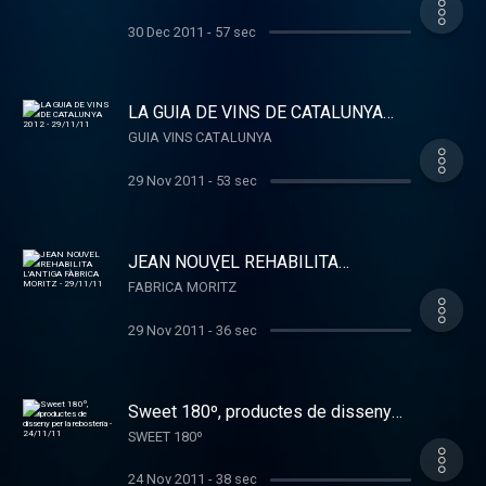
30 Dec 2011
-
57 sec
LA GUIA DE VINS DE CATALUNYA
2012 - 29/11/11
GUIA VINS CATALUNYA
29 Nov 2011
-
53 sec
JEAN NOUVEL REHABILITA
L'ANTIGA FÀBRICA MORITZ -
FABRICA MORITZ
29/11/11
29 Nov 2011
-
36 sec
Sweet 180º, productes de disseny
per la rebosteria - 24/11/11
SWEET 180º
24 Nov 2011
-
38 sec