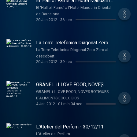
El 'Hall of Fame' a l'Hotel Mandarín
Oriental de Barcelona - 20/01/12
El 'Hall of Fame' a l'Hotel Mandarín Oriental
de Barcelona
20 Jan 2012
-
36 sec
La Torre Telefònica Diagonal Zero
Zero al descobert - 20/01/12
La Torre Telefònica Diagonal Zero Zero al
descobert
20 Jan 2012
-
39 sec
GRANEL i I LOVE FOOD, NOVES
BOTIGUES D'ALIMENTS ECOLÒGICS
GRANEL i I LOVE FOOD, NOVES BOTIGUES
- 04/01/12
D'ALIMENTS ECOLÒGICS
4 Jan 2012
-
01 min 04 sec
L'Atelier del Perfum - 30/12/11
L'Atelier del Perfum