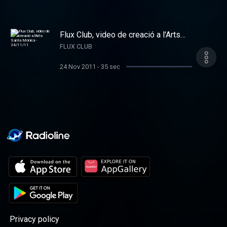
Flux Club, video de creació a l'Arts
Santa Mònica - 24/11/11
FLUX CLUB
24 Nov 2011
-
35 sec
Privacy policy