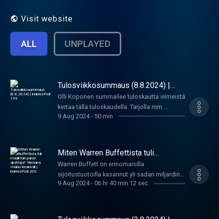
välillä.
Visit website
ALL
UNPLAYED
Tulosviikkosummaus (8.8.2024) |
inderesPodi 199
Olli Koponen summailee tuloskautta viimeistä
kertaa tällä tuloskaudella. Tarjolla mm.
9 Aug 2024
-
50 min
pörssisäätä, Uberia, Shopifytä sekä Disneytä.
Aiheet: 00:00 Aloitus 01:00 Pörssisää 09:26 S
tuloskausi 13:42 Palantir 17:46 Uber 21:29
SMCI 27:59 AirBnB 30:19 Reddit 35:05 Shopify
Miten Warren Buffettista tuli
37:52 Disney 42:52 Robinhood 48:42
maailman paras sijoittaja? Vieraana
Warren Buffett on erinomaisilla
Heikki Keskiväli | inderesPodi 200
Yhteenveto
sijoitustuotoilla kasannut yli sadan miljardin
9 Aug 2024
-
06 hr 40 min 12 sec
omaisuuden. Hänen sijoitusyhtiö Berkshire
Hathaway on maailman suurimpia yhtiöitä.
Sijoituskirjailija Heikki Keskiväli ja Inderesin
yhteisönrakentaja Verneri Pulkkinen käyvät