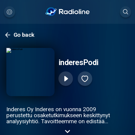
Go back
inderesPodi
Inderes Oy Inderes on vuonna 2009
perustettu osaketutkimukseen keskittynyt
analyysiyhtiö. Tavoitteemme on edistää
pääomamarkkinoiden toimintaa toimimalla
informaatiolinkkinä yritysten ja sijoittajien