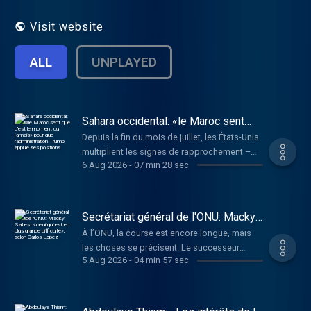
bois.
Visit website
ALL
UNPLAYED
Sahara occidental: «le Maroc sent
que c'est le moment ou jamais» pour
Depuis la fin du mois de juillet, les États-Unis
que l'administration Trump appuie
multiplient les signes de rapprochement –
ses positions
6 Aug 2026
-
07 min 28 sec
tant économiques que diplomatiques – avec
le Maroc. En 2020, les Américains avaient
déjà apporté leur soutien au plan
d'autonomie marocain pour le Sahara
Secrétariat général de l'ONU: Macky
occidental, en échange d'une normalisation
Sall est «celui qui est en plus grande
À l’ONU, la course est encore longue, mais
difficulté», selon Carlos Lopez
des relations du pays avec Israël.
les choses se précisent. Le successeur
Aujourd'hui, Washington semble prêt à
5 Aug 2026
-
04 min 57 sec
d’António Guterres pour le poste de
appuyer aussi les revendications marocaines
secrétaire général sera connu en octobre.
sur les enclaves espagnoles de Ceuta et
D’ici là, des votes indicatifs vont s’enchaîner,
Melilla. La pression sur l'Espagne est
ils permettent d’affiner les pronostics. Et