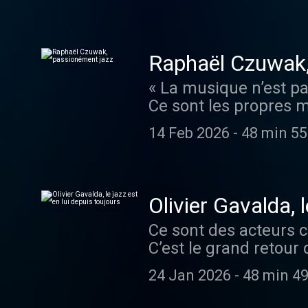
eu son bac, il a préf
: il avait huit ans, e
personnelle, on trouv
Raphaël Czuwak,
Jarrett et Eliane Elia
« La musique n’est pa
Hébergé par Ausha. Vi
Ce sont les propres m
d'informations.
bureau parisien d’ E
14 Feb 2026
-
48 min 55
prenant, passionnant,
cours de composition 
Nina Simone, Bill Evan
partage à Philippe H
Olivier Gavalda, l
ausha.co/politique-de
Ce sont des acteurs c
C’est le grand retour
Philippe Heim . Pour o
24 Jan 2026
-
48 min 49
Olivier Gavalda , le d
puisqu’il a grandi av