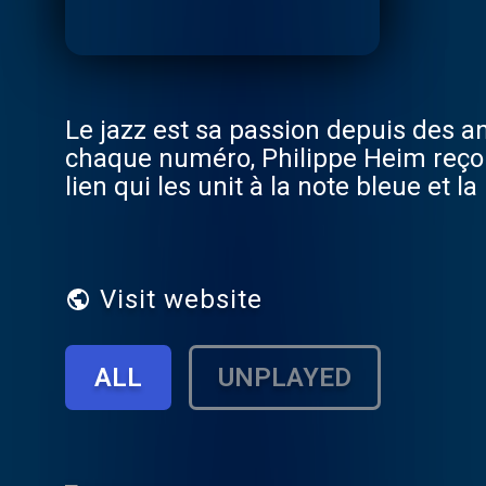
Le jazz est sa passion depuis des anné
chaque numéro, Philippe Heim reçoi
lien qui les unit à la note bleue et 
d'entrepreneurs.Le tout, à travers u
Ausha. Visitez ausha.co/fr/politique
Visit website
ALL
UNPLAYED