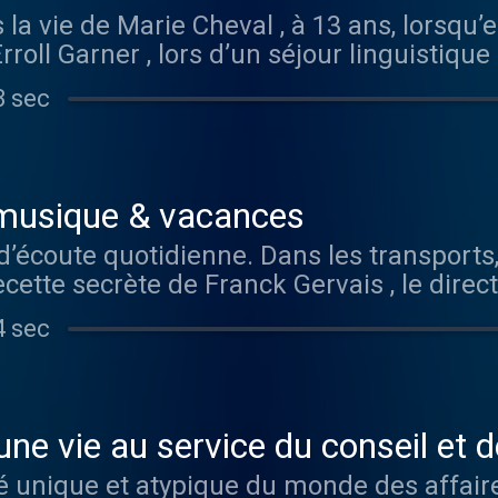
 la vie de Marie Cheval , à 13 ans, lorsqu’e
 Erroll Garner , lors d’un séjour linguist
ouvert ses perspectives musicales. Aujour
3 sec
la vie sans musique. Il y a le piano qu’elle
e quotidienne, allant de l’opéra à Michel 
a composition Le Bonheur tourne d’ailleurs
 au micro de Philippe Heim . Hébergé par
 musique & vacances
-confidentialite pour plus d'informations.
’écoute quotidienne. Dans les transports, 
recette secrète de Franck Gervais , le dir
ter Parcs , comme il l’explique à Philip
4 sec
on histoire avec le jazz débute en 2002, 
 . Il est aussi fan de Norah Jones , Ibrah
on retrouve dans sa sélection musicale. H
-confidentialite pour plus d'informations.
 une vie au service du conseil et 
é unique et atypique du monde des affaire