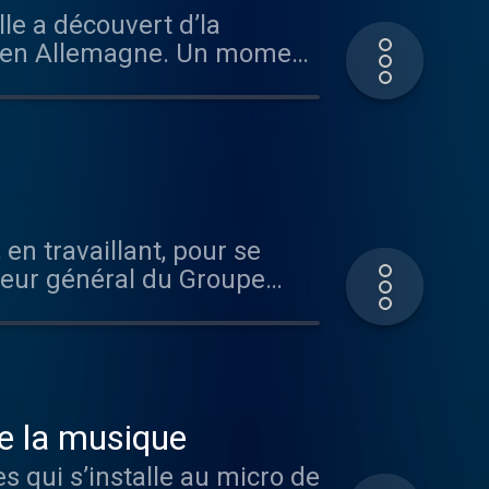
lle a découvert d’la
ique en Allemagne. Un moment
d’hui à la tête de Carmila
 pratique une à deux fois par
Petrucciani , Melody Gardot
 en boucle dans sa playlist,
 Ausha. Visitez
en travaillant, pour se
ecteur général du Groupe
pe Heim dans ce nouveau
avec un concert de Keith
im Maalouf et Jamiroquai …
ébergé par Ausha. Visitez
de la musique
s qui s’installe au micro de