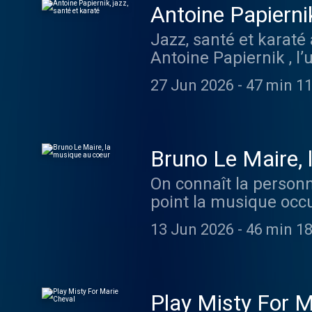
Antoine Papiernik
Jazz, santé et karaté
Antoine Papiernik , l
biotechnologies. Il p
27 Jun 2026
-
47 min 11
Supertramp qui l’ont m
musique est un vecteu
rythme qui n’est pas 
Brubeck , Miles Davis
Bruno Le Maire, 
vie d’Antoine Papierni
On connaît la personna
avec son épouse, un d
point la musique occ
Philippe Heim. Héberg
le piano. De son prop
d'informations.
13 Jun 2026
-
46 min 18
écoute énormément. Ri
de ses sélections ou q
partage avec Philipp
Visitez ausha.co/poli
Play Misty For M