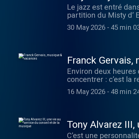
Le jazz est entré dans
partition du Misty d’
qui a immédiatement 
30 May 2026
-
45 min 0
, elle ne conçoit pas 
semaine, et son écout
ou Grégory Privat . S
comme elle l’explique
Franck Gervais,
ausha.co/politique-de
Environ deux heures d
concentrer : c’est la 
Pierre Vacances - Cen
16 May 2026
-
48 min 2
numéro de Jazz 40 . S
Jarrett à Jazz à Juan
Autant d’artistes qu’
ausha.co/politique-de
Tony Alvarez III,
C’est une personnalit