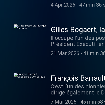
les Aristochats . La 
d'informations.
4 Apr 2026
-
47 min 36 
a Cat restera à jamais
prouesse collective. 
une vie intense entre
avocat , co-fondateur
Gilles Bogaert, 
musique. Django Rein
Il occupe l’un des po
Marsalis , ou le reg
Président Exécutif en 
qui peuplent sa sélec
remplie, il voyage én
ausha.co/politique-de
21 Mar 2026
-
41 min 3
découvert à la fin de
faisait défiler en 195
devenu fan lorsqu’il t
à ce qu’on retrouve T
François Barrault
Aretha Franklin dans 
C’est l’un des pionnier
Visitez ausha.co/poli
dirige également le D
de jazz. Comme il le d
7 Mar 2026
-
45 min 58 
pianiste, et à dix-hui