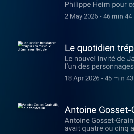
Philippe Heim pour ce
européenne d’ Alvarez
2 May 2026
-
46 min 44
planète. Il mène auss
instrumentiste sous l
will.a.am et intégré à
réside. Mais de son e
Le quotidien tré
Celui qu’il écoutait e
Le nouvel invité de 
. Il est au fan de so
l’un des personnages
Olivia Dean . Hébergé
Emmanuel Goldstein ,
d'informations.
18 Apr 2026
-
45 min 43
premier contact avec l
Chesnay, et il est tom
Fitzgerald Louis Arm
sa vie et lorsqu’il n
Antoine Gosset-Gra
qu’il adore que ses p
Antoine Gosset-Grainv
aussi bien Nina Simon
avait quatre ou cinq a
Hébergé par Ausha. Vi