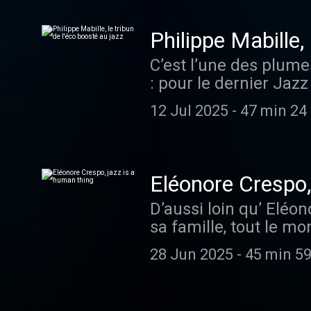
essaie d’ailleurs, lu
de la batterie, et il
Philippe Mabille, 
grand quintet de Mile
C’est l’une des plume
Visitez ausha.co/poli
: pour le dernier Jazz
éditorial de La Tribun
12 Jul 2025
-
47 min 24
Mais sa curiosité ne c
indifférent. C’est mê
parents. Charles Ming
Mabille a des étoiles
Eléonore Crespo,
Hébergé par Ausha. Vi
D’aussi loin qu’ Eléo
d'informations.
sa famille, tout le m
de violoncelle. Le ja
28 Jun 2025
-
45 min 59
York, et celle qui ry
présidente de la star
destination des entrep